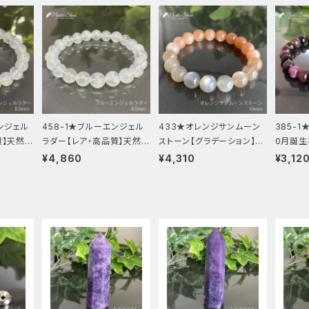
ンジェル
458-1★ブルーエンジェル
433★オレンジサンムーン
385-1
質】天然石
ラダー【レア・高品質】天然石
ストーン【グラデーション】天
0月誕生
スレッ
パワーストーンブレスレッ
然石パワーストーン新品
トーンブ
¥4,860
¥4,310
¥3,12