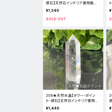
原石】天然石インテリア置物風水
新品
¥1,340
¥
SOLD OUT
S
206★天然水晶【タワー・ポイン
ト・原石】天然石インテリア置物風
水新品
¥1,440
¥