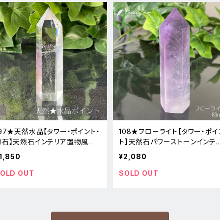
197★天然水晶【タワー・ポイント・
108★フローライト【タワー・ポイ
原石】天然石インテリア置物風水
ト】天然石パワーストーンインテ
新品
ア置物新品
1,850
¥2,080
OLD OUT
SOLD OUT