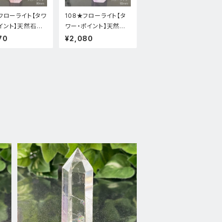
★フローライト【タワ
108★フローライト【タ
イント】天然石パ
ワー・ポイント】天然石
トーンインテリア
パワーストーンインテリ
70
¥2,080
新品
ア置物新品