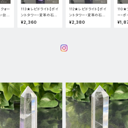
スクォー
113★レピドライト【ポイ
112★レピドライト【ポイ
110
)・台座
ントタワー・変革の石】
ントタワー・変革の石】
ー・ポ
インテ
天然石インテリア置物
天然石インテリア置物
ワース
¥2,360
¥2,380
¥1,8
新品
新品
置物