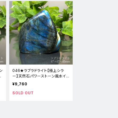
ン
046★ラブラドライト【極上シラ
リ
ー】天然石パワーストーン風水イン
テリア置物新品
¥9,760
SOLD OUT