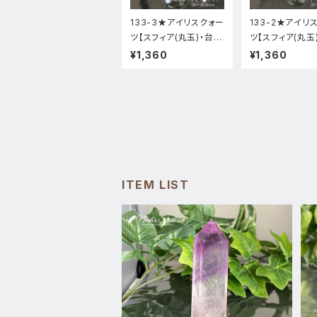
133-3★アイリスクォー
133-2★アイリ
ツ【スフィア(丸玉)・台座
ツ【スフィア(丸玉
付き】風水天然石インテ
付き】風水天然石
¥1,360
¥1,360
リア
リア
ITEM LIST