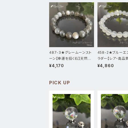
487-3★グレームーンスト
458-2★ブルーエ
ーン【幸運を招く石】天然石
ラダー【レア・高品
パワーストーンブレスレット
パワーストーンブレ
¥4,170
¥4,860
PICK UP