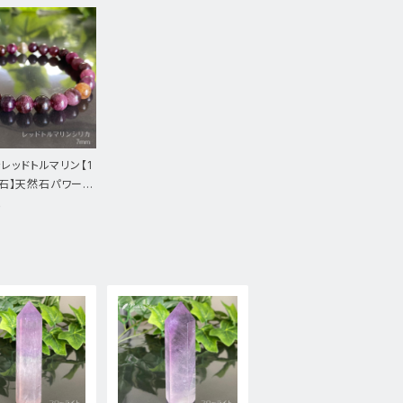
★レッドトルマリン【1
石】天然石パワース
レスレット新品
0