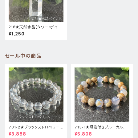
216★天然水晶【タワー・ポイン
ト・原石】天然石インテリア置物
¥1,250
風水新品
セール中の商品
701-2★ブラックストロベリーク
713-1★母岩付きブルーカルセ
ォーツ【高品質】天然石ブレスレ
ドニー【高品質】天然石ブレスレ
¥3,888
¥5,808
ッパワーストーン
ットパワーストーン