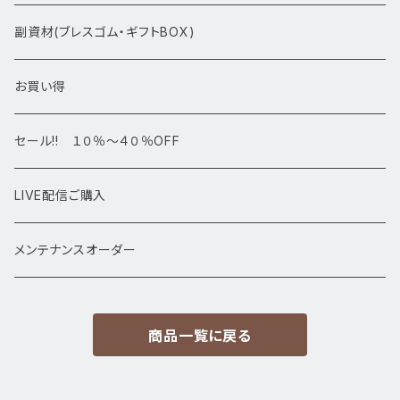
アマビエシリーズ
浄化さざれ石
副資材(ブレスゴム・ギフトBOX)
デザインブレス
ポイント・タワー・タンブル
お買い得
高級・高品質ブレスレット
スフィア 丸玉
セール!! １０％～４０％OFF
サイズ
置物
LIVE配信ご購入
13㎜以上
原石・クラスター
メンテナンスオーダー
12㎜
商品一覧に戻る
11㎜
10㎜