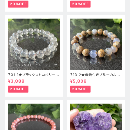
20%OFF
20%OFF
701-1★ブラックストロベリーク
713-2★母岩付きブルーカルセ
ォーツ【高品質】天然石ブレスレ
ドニー【高品質】天然石ブレスレ
¥3,888
¥5,808
ッパワーストーン
ットパワーストーン
20%OFF
20%OFF