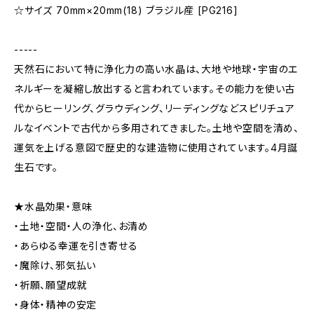
☆サイズ 70mm×20mm(18) ブラジル産 [PG216]
-----
天然石において特に浄化力の高い水晶は、大地や地球・宇宙のエ
ネルギーを凝縮し放出すると言われています。その能力を使い古
代からヒーリング、グラウディング、リーディングなどスピリチュア
ルなイベントで古代から多用されてきました。土地や空間を清め、
運気を上げる意図で歴史的な建造物に使用されています。4月誕
生石です。
★水晶効果・意味
・土地・空間・人の浄化、お清め
・あらゆる幸運を引き寄せる
・魔除け、邪気払い
・祈願、願望成就
・身体・精神の安定