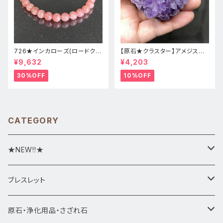
726★インカローズ(ロードクロ
【原石★クラスター】アメジスト
サイト)★天然石ブレスレット新
★ハート形★cp-071天然石パ
¥9,632
¥4,203
品
ワーストーン★インテリア置物
30%OFF
10%OFF
CATEGORY
★NEW!!★
★新入荷1/28~
ブレスレット
ブレスレット1点物
原石・浄化用品・さざれ石