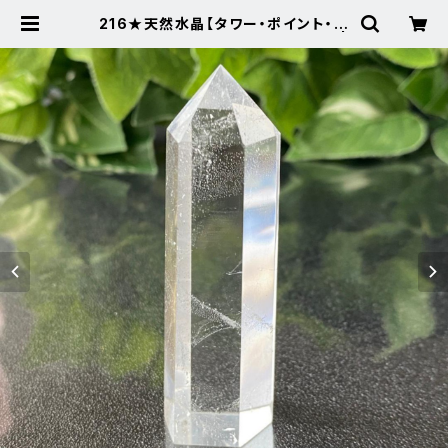
216★天然水晶【タワー・ポイント・原
石】天然石インテリア置物風水新品 |
Noah's Stone ～パワーストーン・
天然石SHOP～