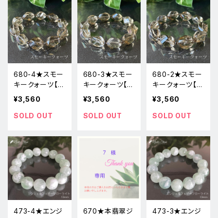
680-4★スモー
680-3★スモー
680-2★スモー
キークォーツ【ツ
キークォーツ【ツ
キークォーツ【ツ
イストカット☆高
イストカット☆高
イストカット☆高
¥3,560
¥3,560
¥3,560
品質】天然石ブ
品質】天然石ブ
品質】天然石ブ
レスレット新品
レスレット新品
レスレット新品
SOLD OUT
SOLD OUT
SOLD OUT
473-4★エンジ
670★本翡翠ジ
473-3★エンジ