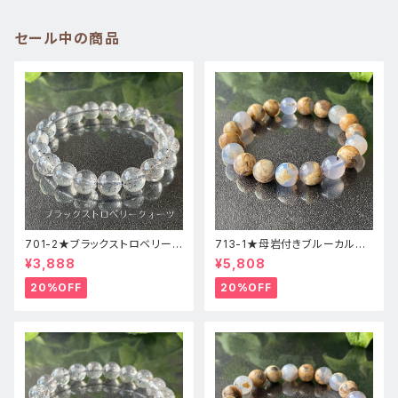
セール中の商品
701-2★ブラックストロベリーク
713-1★母岩付きブルーカルセ
ォーツ【高品質】天然石ブレスレ
ドニー【高品質】天然石ブレスレ
¥3,888
¥5,808
ッパワーストーン
ットパワーストーン
20%OFF
20%OFF