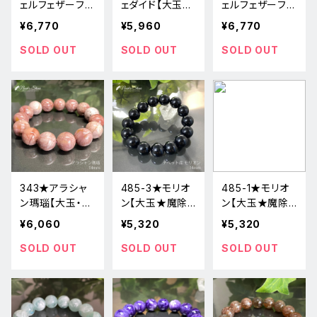
ェルフェザーフロ
ェダイド【大玉・
ェルフェザーフロ
ーライト【大玉・
ミャンマー産】天
ーライト【大玉・
¥6,770
¥5,960
¥6,770
一点物】天然石
然石ブレスレット
一点物】天然石
ブレスレット新品
パワーストーン
ブレスレット新品
SOLD OUT
SOLD OUT
SOLD OUT
新
343★アラシャ
485-3★モリオ
485-1★モリオ
ン瑪瑙【大玉・ピ
ン【大玉★魔除
ン【大玉★魔除
ンク】天然石パワ
けお守り】天然
けお守り】天然
¥6,060
¥5,320
¥5,320
ーストーンブレ
石パワーストー
石パワーストー
スレット新品
ンブレスレット新
ンブレスレット新
SOLD OUT
SOLD OUT
SOLD OUT
品
品