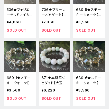
536★フェリエ
706★ブルーレ
680-5★スモー
ーテッドマイカイ
ースアゲート【希
キークォーツ【ツ
ンクォーツ【お買
少・天然物】天然
イストカット☆高
¥4,860
¥7,360
¥3,560
い得】天然石パ
石ブレスレットパ
品質】天然石ブ
ワーストーン新
ワーストーン新
レスレット新品
SOLD OUT
SOLD OUT
SOLD OUT
品
品
680-1★スモー
671★本翡翠ジ
680-6★スモー
キークォーツ【ツ
ェダイド【大玉・
キークォーツ【ツ
イストカット☆高
ミャンマー産】天
イストカット☆高
¥3,560
¥6,220
¥3,560
品質】天然石ブ
然石ブレスレット
品質】天然石ブ
レスレット新品
パワーストーン
レスレット新品
SOLD OUT
SOLD OUT
SOLD OUT
新