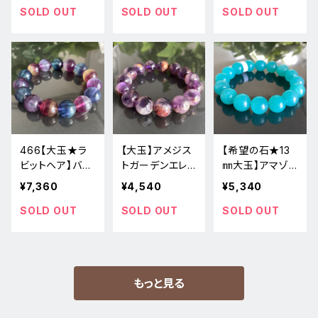
パワーストーン
ストーンブレスレ
パワーストーン
SOLD OUT
SOLD OUT
SOLD OUT
新品
ット
ブレスレット新品
466【大玉★ラ
【大玉】アメジス
【希望の石★13
ビットヘア】バイ
トガーデンエレ
㎜大玉】アマゾ
カラーフローラ
スチャル★438-
ナイト★291-4
¥7,360
¥4,540
¥5,340
イト★天然石パ
3天然石ブレスレ
天然石パワース
ワーストーンブレ
ットパワーストー
トーンブレスレッ
SOLD OUT
SOLD OUT
SOLD OUT
スレット新品
ン新品
ト
もっと見る