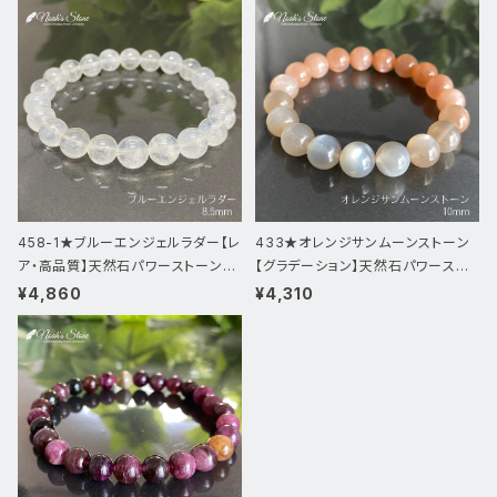
458-1★ブルーエンジェルラダー【レ
433★オレンジサンムーンストーン
ア・高品質】天然石パワーストーンブ
【グラデーション】天然石パワースト
レスレッ
ーン新品
¥4,860
¥4,310