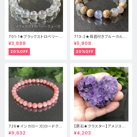
701-1★ブラックストロベリーク
713-2★母岩付きブルーカルセ
ォーツ【高品質】天然石ブレスレ
ドニー【高品質】天然石ブレスレ
¥3,888
¥5,808
ッパワーストーン
ットパワーストーン
20%OFF
20%OFF
726★インカローズ(ロードクロ
【原石★クラスター】アメジスト
サイト)★天然石ブレスレット新
★ハート形★cp-071天然石パ
¥9,632
¥4,203
品
ワーストーン★インテリア置物