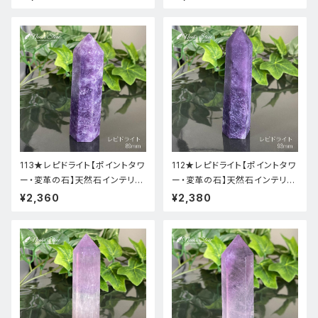
113★レピドライト【ポイントタワ
112★レピドライト【ポイントタワ
ー・変革の石】天然石インテリア
ー・変革の石】天然石インテリア
置物新品
置物新品
¥2,360
¥2,380