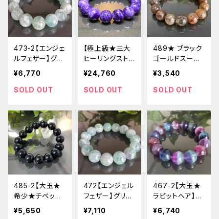
473-2【エンジェ
【極上級★三大
489★ ブラック
ルフェザー】グリ
ヒーリングスト
ゴールドスーパ
ーンフローライ
ーン】チャロアイ
ーセブン【大玉・
¥6,770
¥24,760
¥3,540
ト★天然石パワ
ト★316-3天然
針多め】★天然
ーストーンブレ
石パワーストー
石パワーストー
SOLD OUT
SOLD OUT
SOLD OUT
スレット
ンブレスレット
ンブレスレット新
品
485-2【大玉★
472【エンジェル
467-2【大玉★
希少★チベット
フェザー】グリー
ラビットヘア】バ
産】モリオン★天
ンフローライト
イカラーフロー
¥5,650
¥7,110
¥6,740
然石ブレスレット
★天然石パワー
ライト★天然石