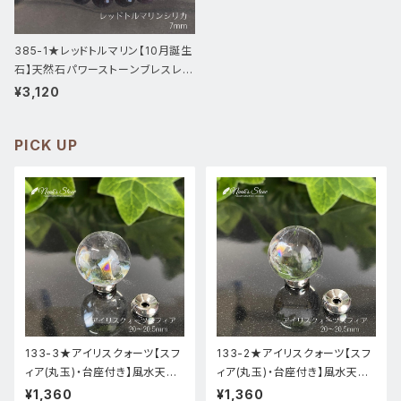
385-1★レッドトルマリン【10月誕生
石】天然石パワーストーンブレスレッ
ト新品
¥3,120
PICK UP
133-3★アイリスクォーツ【スフ
133-2★アイリスクォーツ【スフ
ィア(丸玉)・台座付き】風水天然
ィア(丸玉)・台座付き】風水天然
石インテリア
石インテリア
¥1,360
¥1,360