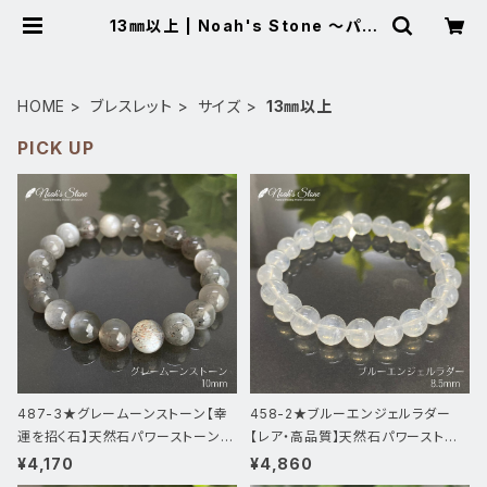
13㎜以上 | Noah's Stone ～パワ
ーストーン・天然石SHOP～
HOME
ブレスレット
サイズ
13㎜以上
PICK UP
487-3★グレームーンストーン【幸
458-2★ブルーエンジェルラダー
運を招く石】天然石パワーストーンブ
【レア・高品質】天然石パワーストー
レスレット
ンブレスレッ
¥4,170
¥4,860