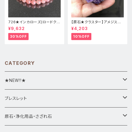
726★インカローズ(ロードクロ
【原石★クラスター】アメジスト
サイト)★天然石ブレスレット新
★ハート形★cp-071天然石パ
¥9,632
¥4,203
品
ワーストーン★インテリア置物
30%OFF
10%OFF
CATEGORY
★NEW!!★
★新入荷1/28~
ブレスレット
ブレスレット1点物
原石・浄化用品・さざれ石