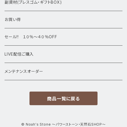
アマビエシリーズ
浄化さざれ石
副資材(ブレスゴム・ギフトBOX)
デザインブレス
ポイント・タワー・タンブル
お買い得
高級・高品質ブレスレット
スフィア 丸玉
セール!! １０％～４０％OFF
サイズ
置物
LIVE配信ご購入
13㎜以上
原石・クラスター
メンテナンスオーダー
12㎜
商品一覧に戻る
11㎜
10㎜
© Noah's Stone ～パワーストーン・天然石SHOP～