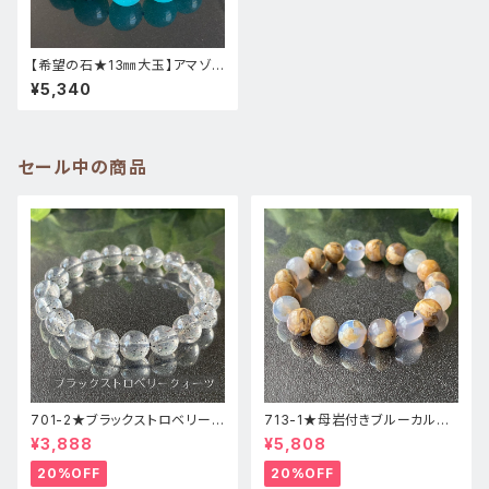
【希望の石★13㎜大玉】アマゾナ
イト★291-4天然石パワースト
¥5,340
ーンブレスレット
セール中の商品
701-2★ブラックストロベリーク
713-1★母岩付きブルーカルセ
ォーツ【高品質】天然石ブレスレ
ドニー【高品質】天然石ブレスレ
¥3,888
¥5,808
ッパワーストーン
ットパワーストーン
20%OFF
20%OFF