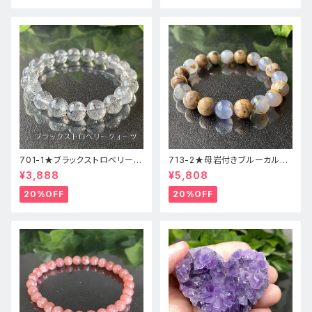
701-1★ブラックストロベリーク
713-2★母岩付きブルーカルセ
ォーツ【高品質】天然石ブレスレ
ドニー【高品質】天然石ブレスレ
¥3,888
¥5,808
ッパワーストーン
ットパワーストーン
20%OFF
20%OFF