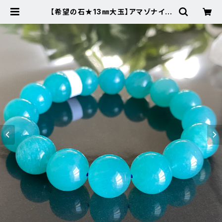
【希望の石★13㎜大玉】アマゾナイト
★291-4天然石パワーストーンブレ
スレット | Noah's Stone ～パワー
ストーン・天然石SHOP～