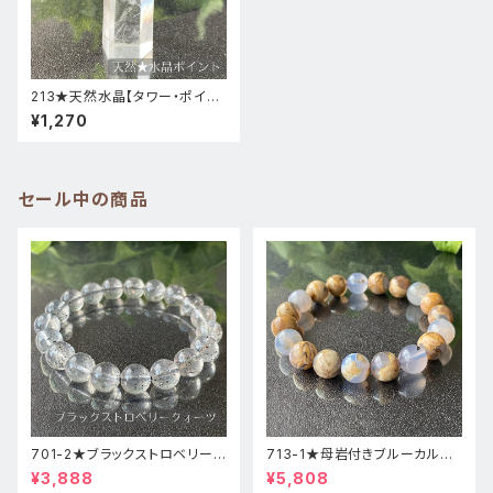
213★天然水晶【タワー・ポイン
ト・原石】天然石インテリア置物
¥1,270
風水新品
セール中の商品
701-2★ブラックストロベリーク
713-1★母岩付きブルーカルセ
ォーツ【高品質】天然石ブレスレ
ドニー【高品質】天然石ブレスレ
¥3,888
¥5,808
ッパワーストーン
ットパワーストーン