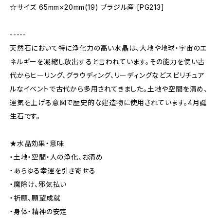
☆サイズ 65mm×20mm(19) ブラジル産 [PG213]
-----
天然石において特に浄化力の高い水晶は、大地や地球・宇宙のエ
ネルギーを凝縮し放出すると言われています。その能力を使い古
代からヒーリング、グラウディング、リーディングなどスピリチュア
ルなイベントで古代から多用されてきました。土地や空間を清め、
運気を上げる意図で歴史的な建造物に使用されています。4月誕
生石です。
★水晶効果・意味
・土地・空間・人の浄化、お清め
・あらゆる幸運を引き寄せる
・魔除け、邪気払い
・祈願、願望成就
・身体・精神の安定