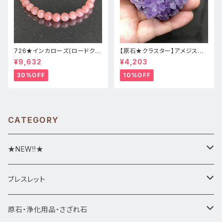
726★インカローズ(ロードクロ
【原石★クラスター】アメジスト
サイト)★天然石ブレスレット新
★ハート形★cp-071天然石パ
¥9,632
¥4,203
品
ワーストーン★インテリア置物
30%OFF
10%OFF
CATEGORY
★NEW!!★
★新入荷1/28~
ブレスレット
ブレスレット1点物
原石・浄化用品・さざれ石