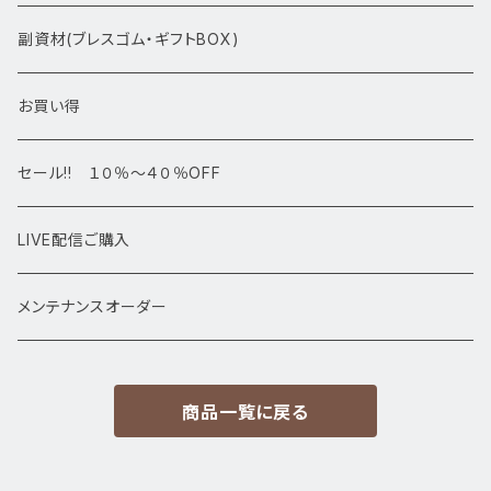
アマビエシリーズ
浄化さざれ石
副資材(ブレスゴム・ギフトBOX)
デザインブレス
ポイント・タワー・タンブル
お買い得
高級・高品質ブレスレット
スフィア 丸玉
セール!! １０％～４０％OFF
サイズ
置物
LIVE配信ご購入
13㎜以上
原石・クラスター
メンテナンスオーダー
12㎜
商品一覧に戻る
11㎜
10㎜