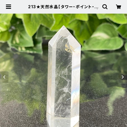
213★天然水晶【タワー・ポイント・原
石】天然石インテリア置物風水新品 |
Noah's Stone ～パワーストーン・
天然石SHOP～