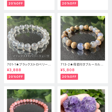
20%OFF
20%OFF
701-1★ブラックストロベリーク
713-2★母岩付きブルーカルセ
ォーツ【高品質】天然石ブレスレ
ドニー【高品質】天然石ブレスレ
¥3,888
¥5,808
ッパワーストーン
ットパワーストーン
20%OFF
20%OFF