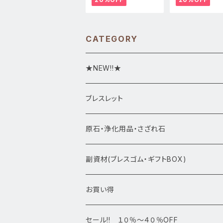
CATEGORY
★NEW!!★
★新入荷1/28~
ブレスレット
ブレスレット1点物
原石・浄化用品・さざれ石
アマビエシリーズ
浄化さざれ石
副資材(ブレスゴム・ギフトBOX)
デザインブレス
ポイント・タワー・タンブル
お買い得
高級・高品質ブレスレット
スフィア 丸玉
セール!! １０％～４０％OFF