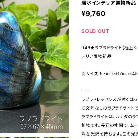
風水インテリア置物新品
¥9,760
SOLD OUT
046★ラブラドライト【極上
テリア置物新品
☆サイズ 67mm×67mm×45
-----
ラブラドレッセンスが強くはっ
て文句なしのラブラドライトで
ラブラドライトは、カナダのラ
鉱物です。長石の仲間で、ム
殊な光沢を持ちます。この光