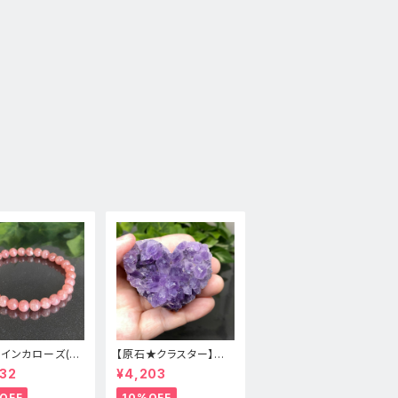
★インカローズ(ロ
【原石★クラスター】アメ
ロサイト)★天然
ジスト★ハート形★cp-
32
¥4,203
スレット新品
071天然石パワーストー
ン★インテリア置物
OFF
10%OFF