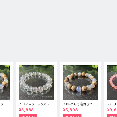
きブル
701-1★ブラックストロ
713-2★母岩付きブル
726
高品
ベリークォーツ【高品
ーカルセドニー【高品
ードク
¥3,888
¥5,808
¥9,6
レット
質】天然石ブレスレッパ
質】天然石ブレスレット
石ブレ
ワーストーン
パワーストーン
20%OFF
20%OFF
30%