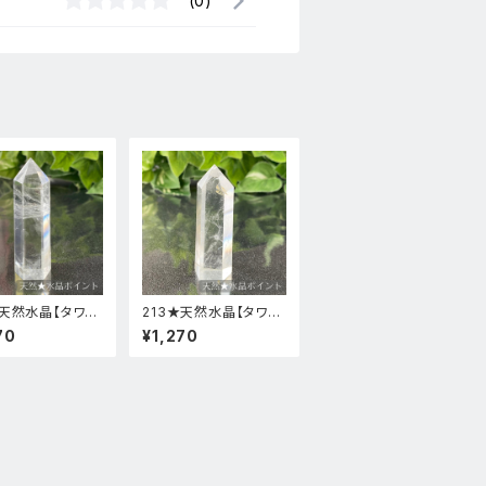
(0)
★天然水晶【タワ
213★天然水晶【タワ
イント・原石】天然
ー・ポイント・原石】天然
70
¥1,270
テリア置物風水
石インテリア置物風水
新品