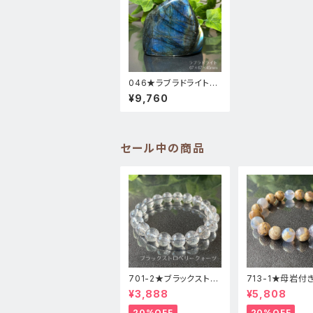
046★ラブラドライト
【極上シラー】天然石パ
¥9,760
ワーストーン風水インテ
リア置物新品
セール中の商品
701-2★ブラックストロ
713-1★母岩付
ベリークォーツ【高品
ーカルセドニー【
¥3,888
¥5,808
質】天然石ブレスレッパ
質】天然石ブレス
ワーストーン
パワーストーン
20%OFF
20%OFF