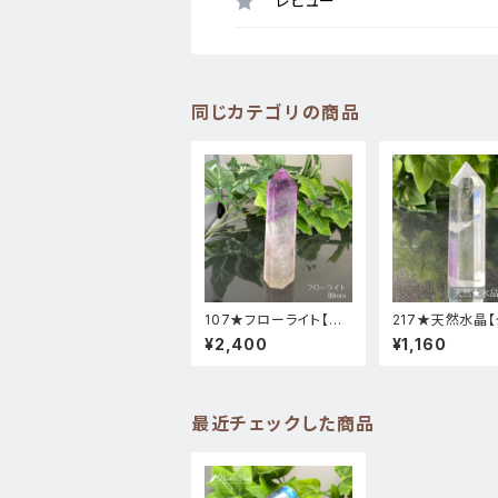
レビュー
同じカテゴリの商品
107★フローライト【タ
217★天然水晶【
ワー・ポイント】天然石
ー・ポイント・原
¥2,400
¥1,160
パワーストーンインテリ
石インテリア置
ア置物新品
新品
最近チェックした商品