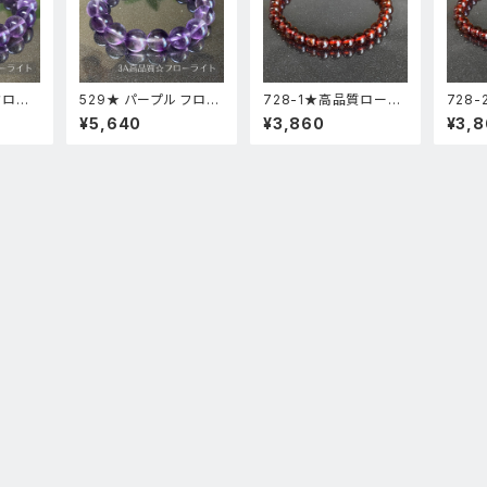
フロー
529★ パープル フロー
728-1★高品質ロード
728
高透明
ライト【 高品質 ・ 高透
ライトガーネット★天然
ライト
¥5,640
¥3,860
¥3,
ストー
明度 】天然石 パワース
石ブレスレットパワース
石ブレ
品
トーン ブレスレット 新
トーン新品
トーン
品