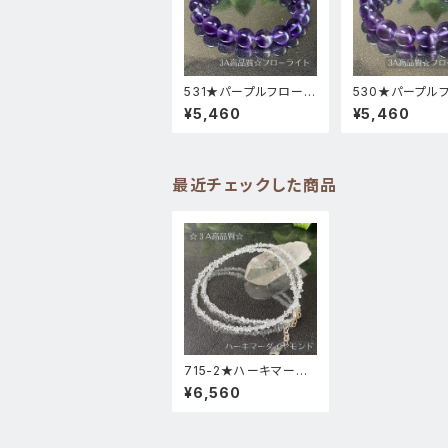
531★パープルフローラ
530★パープル
イト【高品質・高透明度】
ライト【高品質・
¥5,460
¥5,460
天然石パワーストーン
度】天然石パワー
ブレスレット新品
ンブレスレット新
最近チェックした商品
715-2★ハーキマーダ
イヤモンドsv925ネック
¥6,560
レス【3A高品質】天然石
新品