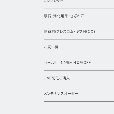
★新入荷1/28~
ブレスレット
ブレスレット1点物
原石・浄化用品・さざれ石
アマビエシリーズ
浄化さざれ石
副資材(ブレスゴム・ギフトBOX)
デザインブレス
ポイント・タワー・タンブル
お買い得
高級・高品質ブレスレット
スフィア 丸玉
セール!! １０％～４０％OFF
サイズ
置物
LIVE配信ご購入
13㎜以上
原石・クラスター
メンテナンスオーダー
12㎜