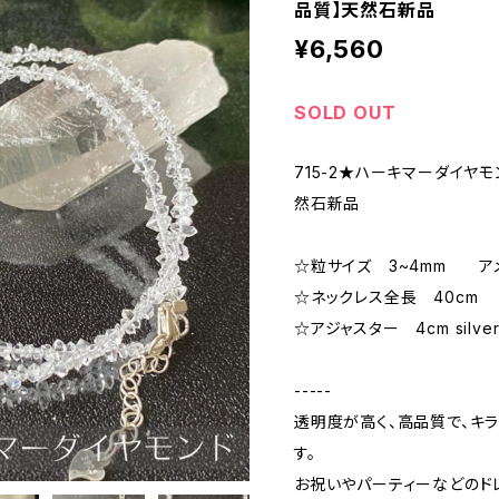
品質】天然石新品
¥6,560
SOLD OUT
715-2★ハーキマーダイヤモ
然石新品
☆粒サイズ 3~4mm アメリ
☆ネックレス全長 40cm
☆アジャスター 4cm silve
-----
透明度が高く、高品質で、キ
す。
お祝いやパーティーなどのド