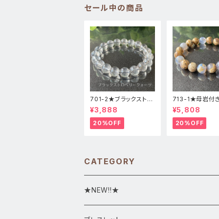
セール中の商品
701-2★ブラックストロ
713-1★母岩付
ベリークォーツ【高品
ーカルセドニー【
¥3,888
¥5,808
質】天然石ブレスレッパ
質】天然石ブレス
ワーストーン
パワーストーン
20%OFF
20%OFF
CATEGORY
★NEW!!★