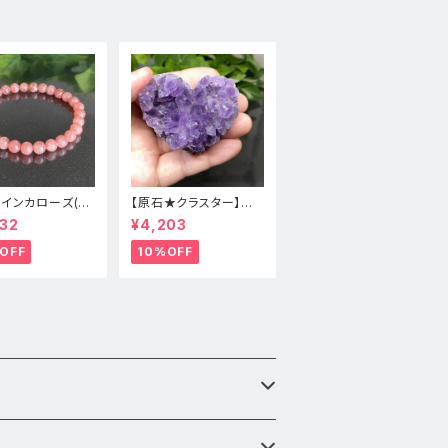
★インカローズ(ロ
【原石★クラスター】アメ
ロサイト)★天然
ジスト★ハート形★cp-
32
¥4,203
スレット新品
071天然石パワーストー
ン★インテリア置物
OFF
10%OFF