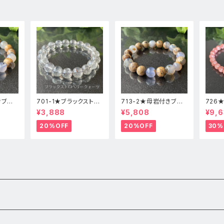
きブル
701-1★ブラックストロ
713-2★母岩付きブル
726
高品
ベリークォーツ【高品
ーカルセドニー【高品
ードク
¥3,888
¥5,808
¥9,6
レット
質】天然石ブレスレッパ
質】天然石ブレスレット
石ブレ
ワーストーン
パワーストーン
20%OFF
20%OFF
30%