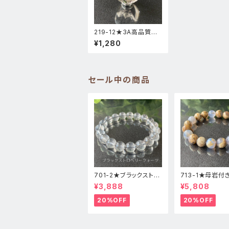
219-12★3A高品質ス
モーキーアイリス【スフ
¥1,280
ィア】天然石インテリア
風水置物
セール中の商品
701-2★ブラックストロ
713-1★母岩付
ベリークォーツ【高品
ーカルセドニー【
¥3,888
¥5,808
質】天然石ブレスレッパ
質】天然石ブレス
ワーストーン
パワーストーン
20%OFF
20%OFF