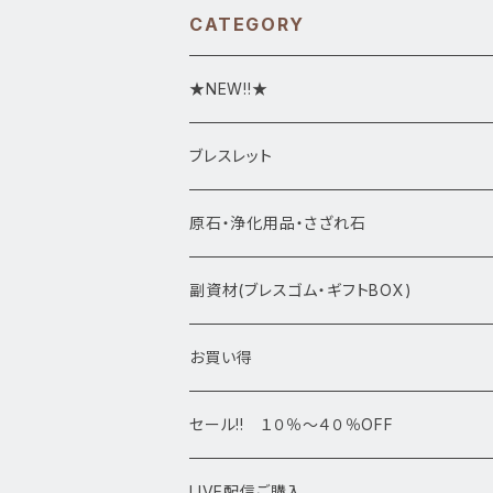
CATEGORY
★NEW!!★
★新入荷1/28~
ブレスレット
ブレスレット1点物
原石・浄化用品・さざれ石
アマビエシリーズ
浄化さざれ石
副資材(ブレスゴム・ギフトBOX)
デザインブレス
ポイント・タワー・タンブル
お買い得
高級・高品質ブレスレット
スフィア 丸玉
セール!! １０％～４０％OFF
サイズ
置物
LIVE配信ご購入