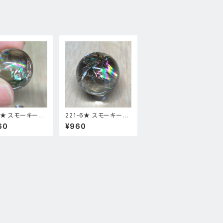
-7★ スモーキーア
221-6★ スモーキーア
 台座付き スフィ
イリス 台座付き スフィ
60
¥960
然石インテリア風
ア 天然石インテリア風
物
水置物