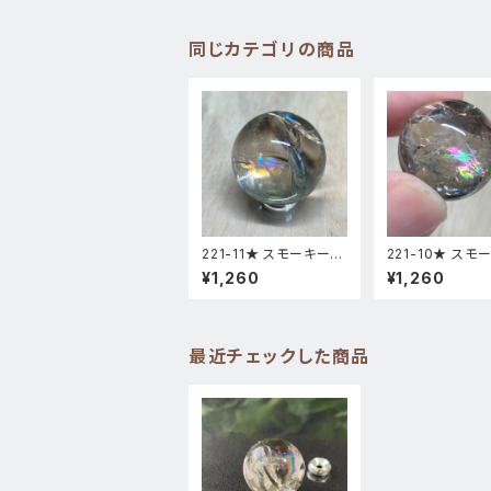
同じカテゴリの商品
221-11★ スモーキーア
221-10★ スモ
イリス 台座付き スフィ
イリス 台座付き 
¥1,260
¥1,260
ア 天然石インテリア風
ア 天然石インテ
水置物
水置物
最近チェックした商品