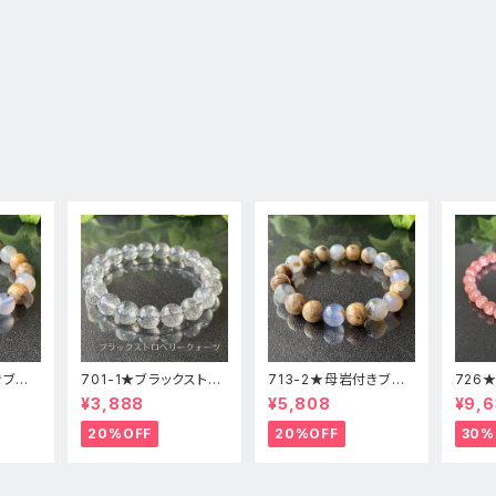
きブル
701-1★ブラックストロ
713-2★母岩付きブル
726
高品
ベリークォーツ【高品
ーカルセドニー【高品
ードク
¥3,888
¥5,808
¥9,6
レット
質】天然石ブレスレッパ
質】天然石ブレスレット
石ブレ
ワーストーン
パワーストーン
20%OFF
20%OFF
30%