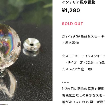
インテリア風水置物
¥1,280
SOLD OUT
219-12★3A高品質スモー
ア風水置物
☆スモーキーアイリスクォー
・サイズ 21~22.5mm(±0
☆スフィア台座 1個
-----
1・2枚目に現物の写真を掲載
着色加工なしの希少なスモー
差がありますので、早い者勝