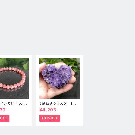
★インカローズ(ロ
【原石★クラスター】アメ
ロサイト)★天然
ジスト★ハート形★cp-
32
¥4,203
スレット新品
071天然石パワーストー
ン★インテリア置物
OFF
10%OFF