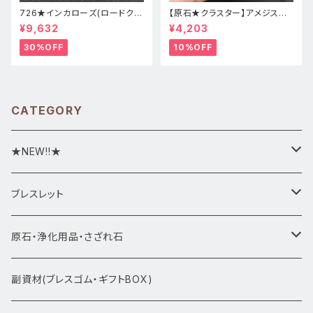
726★インカローズ(ロードクロ
【原石★クラスター】アメジスト
サイト)★天然石ブレスレット新
★ハート形★cp-071天然石パ
¥9,632
¥4,203
品
ワーストーン★インテリア置物
30%OFF
10%OFF
CATEGORY
★NEW!!★
★新入荷1/28~
ブレスレット
ブレスレット1点物
原石・浄化用品・さざれ石
アマビエシリーズ
浄化さざれ石
副資材(ブレスゴム・ギフトBOX)