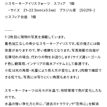
☆スモーキーアイリスクォーツ スフィア 1個
・サイズ 21~22.5mm(±0.5㎜) ブラジル産 [SG219-]
☆スフィア台座 1個
-----
1・2枚目に現物の写真を掲載しています。
着色加工なしの希少なスモーキーアイリスです。虹の強さには個
体差がありますので、早い者勝ちとなります。写真掲載の台座が
在庫切れの場合、代わりの物をお送りします(サイズ違い・ゴール
ド色)。観賞用、インテリアの風水アイテムとして最適です。
※虹は光の角度・光量により見え方が変化します。(肉眼で確認で
きる虹でも、写真には写りにくい角度もあります。)
スモーキークォーツは元々が水晶で、地球環境で色が変化したも
のです。
水晶の強い浄化力と共に、「過去のトラウマ」や「恐怖心」を解消