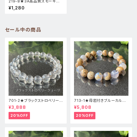
219-8★3A高品質スモーキー
アイリス【スフィア】天然石インテ
¥1,280
リア風水置物
セール中の商品
701-2★ブラックストロベリーク
713-1★母岩付きブルーカルセ
ォーツ【高品質】天然石ブレスレ
ドニー【高品質】天然石ブレスレ
¥3,888
¥5,808
ッパワーストーン
ットパワーストーン
20%OFF
20%OFF