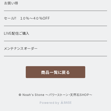
デザインブレス
ポイント・タワー・タンブル
お買い得
高級・高品質ブレスレット
スフィア 丸玉
セール!! １０％～４０％OFF
サイズ
置物
LIVE配信ご購入
13㎜以上
原石・クラスター
メンテナンスオーダー
12㎜
商品一覧に戻る
11㎜
10㎜
© Noah's Stone ～パワーストーン・天然石SHOP～
Powered by
9㎜