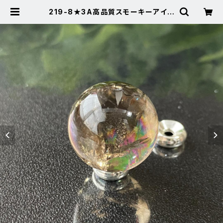
219-8★3A高品質スモーキーアイリ
ス【スフィア】天然石インテリア風水置
物 | Noah's Stone ～パワースト
ーン・天然石SHOP～