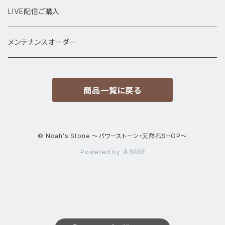
サイズ
置物
LIVE配信ご購入
13㎜以上
原石・クラスター
メンテナンスオーダー
12㎜
商品一覧に戻る
11㎜
10㎜
© Noah's Stone ～パワーストーン・天然石SHOP～
Powered by
9㎜
8㎜
7㎜