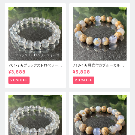
701-2★ブラックストロベリーク
713-1★母岩付きブルーカルセ
ォーツ【高品質】天然石ブレスレ
ドニー【高品質】天然石ブレスレ
¥3,888
¥5,808
ッパワーストーン
ットパワーストーン
20%OFF
20%OFF