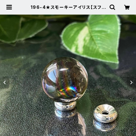
196-4★スモーキーアイリス【スフィ
ア・台座付き】風水天然石インテリア置
物 | Noah's Stone ～パワースト
ーン・天然石SHOP～