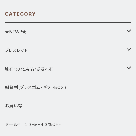
CATEGORY
★NEW!!★
★新入荷1/28~
ブレスレット
ブレスレット1点物
原石・浄化用品・さざれ石
アマビエシリーズ
浄化さざれ石
副資材(ブレスゴム・ギフトBOX)
デザインブレス
ポイント・タワー・タンブル
お買い得
高級・高品質ブレスレット
スフィア 丸玉
セール!! １０％～４０％OFF