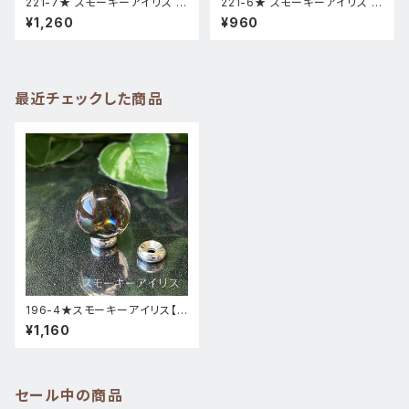
221-7★ スモーキーアイリス 台
221-6★ スモーキーアイリス 台
座付き スフィア 天然石インテリ
座付き スフィア 天然石インテリ
¥1,260
¥960
ア風水置物
ア風水置物
最近チェックした商品
196-4★スモーキーアイリス【ス
フィア・台座付き】風水天然石イ
¥1,160
ンテリア置物
セール中の商品