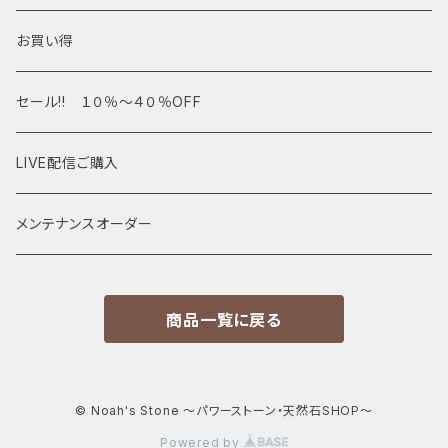
デザインブレス
ポイント・タワー・タンブル
お買い得
高級・高品質ブレスレット
スフィア 丸玉
セール!! １０％～４０％OFF
サイズ
置物
LIVE配信ご購入
13㎜以上
原石・クラスター
メンテナンスオーダー
12㎜
商品一覧に戻る
11㎜
10㎜
© Noah's Stone ～パワーストーン・天然石SHOP～
Powered by
9㎜