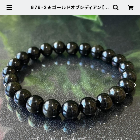
679-2★ゴールドオブシディアン【一
点物】天然石ブレスレットパワースト
ーン新品 | Noah's Stone ～パワ
ーストーン・天然石SHOP～