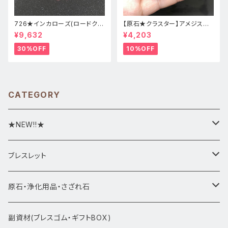
726★インカローズ(ロードクロ
【原石★クラスター】アメジスト
サイト)★天然石ブレスレット新
★ハート形★cp-071天然石パ
¥9,632
¥4,203
品
ワーストーン★インテリア置物
30%OFF
10%OFF
CATEGORY
★NEW!!★
★新入荷1/28~
ブレスレット
ブレスレット1点物
原石・浄化用品・さざれ石
アマビエシリーズ
浄化さざれ石
副資材(ブレスゴム・ギフトBOX)