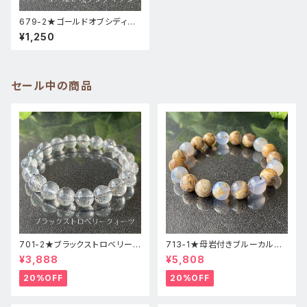
679-2★ゴールドオブシディア
ン【一点物】天然石ブレスレット
¥1,250
パワーストーン新品
セール中の商品
701-2★ブラックストロベリーク
713-1★母岩付きブルーカルセ
ォーツ【高品質】天然石ブレスレ
ドニー【高品質】天然石ブレスレ
¥3,888
¥5,808
ッパワーストーン
ットパワーストーン
20%OFF
20%OFF