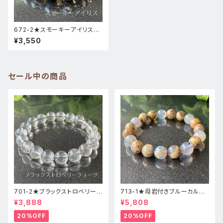
672-2★スモーキーアイリス
【高品質・虹入り】天然石パワー
¥3,550
ストーンブレスレット
セール中の商品
701-2★ブラックストロベリーク
713-1★母岩付きブルーカルセ
ォーツ【高品質】天然石ブレスレ
ドニー【高品質】天然石ブレスレ
¥3,888
¥5,808
ッパワーストーン
ットパワーストーン
20%OFF
20%OFF