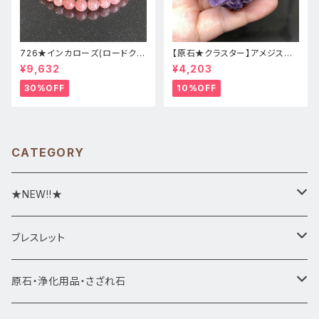
726★インカローズ(ロードクロ
【原石★クラスター】アメジスト
サイト)★天然石ブレスレット新
★ハート形★cp-071天然石パ
¥9,632
¥4,203
品
ワーストーン★インテリア置物
30%OFF
10%OFF
CATEGORY
★NEW!!★
★新入荷1/28~
ブレスレット
ブレスレット1点物
原石・浄化用品・さざれ石