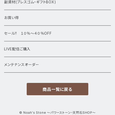
アマビエシリーズ
浄化さざれ石
副資材(ブレスゴム・ギフトBOX)
デザインブレス
ポイント・タワー・タンブル
お買い得
高級・高品質ブレスレット
スフィア 丸玉
セール!! １０％～４０％OFF
サイズ
置物
LIVE配信ご購入
13㎜以上
原石・クラスター
メンテナンスオーダー
12㎜
商品一覧に戻る
11㎜
10㎜
© Noah's Stone ～パワーストーン・天然石SHOP～