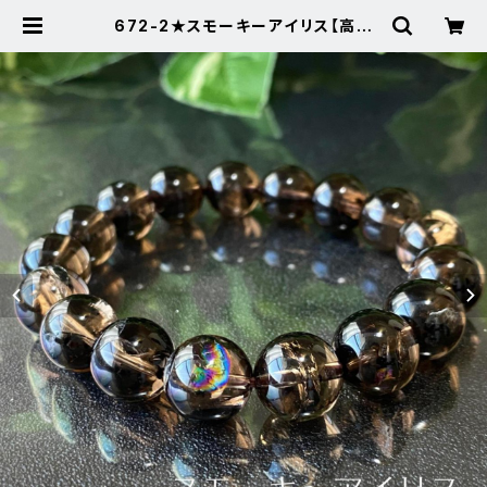
672-2★スモーキーアイリス【高品
質・虹入り】天然石パワーストーンブレ
スレット | Noah's Stone ～パワー
ストーン・天然石SHOP～