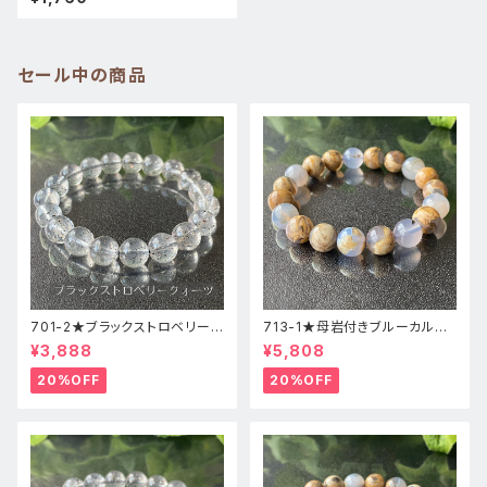
石ブレスレット
セール中の商品
701-2★ブラックストロベリーク
713-1★母岩付きブルーカルセ
ォーツ【高品質】天然石ブレスレ
ドニー【高品質】天然石ブレスレ
¥3,888
¥5,808
ッパワーストーン
ットパワーストーン
20%OFF
20%OFF