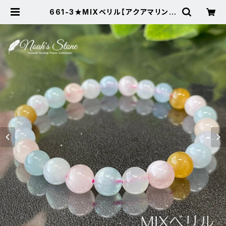
661-3★MIXベリル【アクアマリン★
モルガナイト★ベリル】天然石ブレス
レット | Noah's Stone ～パワース
トーン・天然石SHOP～