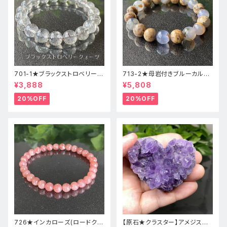
701-1★ブラックストロベリーク
713-2★母岩付きブルーカルセ
ォーツ【高品質】天然石ブレスレ
ドニー【高品質】天然石ブレスレ
¥3,888
¥5,808
ッパワーストーン
ットパワーストーン
20%OFF
20%OFF
726★インカローズ(ロードクロ
【原石★クラスター】アメジスト