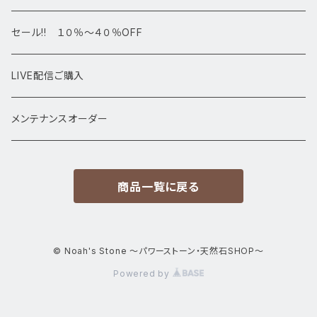
高級・高品質ブレスレット
スフィア 丸玉
セール!! １０％～４０％OFF
サイズ
置物
LIVE配信ご購入
13㎜以上
原石・クラスター
メンテナンスオーダー
12㎜
商品一覧に戻る
11㎜
10㎜
© Noah's Stone ～パワーストーン・天然石SHOP～
Powered by
9㎜