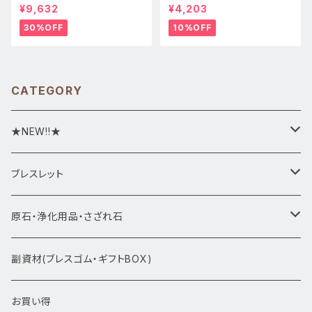
サイト)★天然石ブレスレット新
★ハート形★cp-071天然石パ
¥9,632
¥4,203
品
ワーストーン★インテリア置物
30%OFF
10%OFF
CATEGORY
★NEW!!★
★新入荷1/28~
ブレスレット
ブレスレット1点物
原石・浄化用品・さざれ石
アマビエシリーズ
浄化さざれ石
副資材(ブレスゴム・ギフトBOX)
デザインブレス
ポイント・タワー・タンブル
お買い得