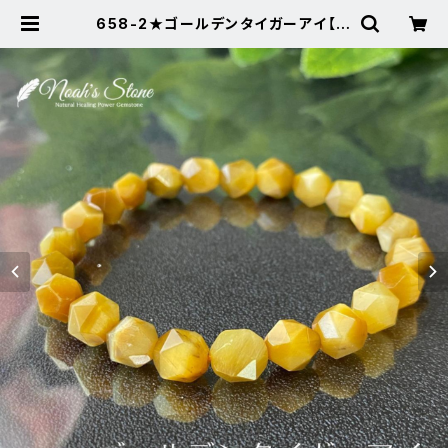
658-2★ゴールデンタイガーアイ【金
運上昇】天然石ブレスレットパワース
トーン新 | Noah's Stone ～パワ
ーストーン・天然石SHOP～