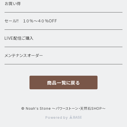
デザインブレス
ポイント・タワー・タンブル
お買い得
高級・高品質ブレスレット
スフィア 丸玉
セール!! １０％～４０％OFF
サイズ
置物
LIVE配信ご購入
13㎜以上
原石・クラスター
メンテナンスオーダー
12㎜
商品一覧に戻る
11㎜
10㎜
© Noah's Stone ～パワーストーン・天然石SHOP～
Powered by
9㎜