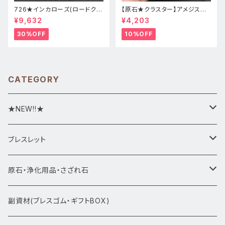
726★インカローズ(ロードクロ
【原石★クラスター】アメジスト
サイト)★天然石ブレスレット新
★ハート形★cp-071天然石パ
¥9,632
¥4,203
品
ワーストーン★インテリア置物
30%OFF
10%OFF
CATEGORY
★NEW!!★
★新入荷1/28~
ブレスレット
ブレスレット1点物
原石・浄化用品・さざれ石
アマビエシリーズ
浄化さざれ石
副資材(ブレスゴム・ギフトBOX)