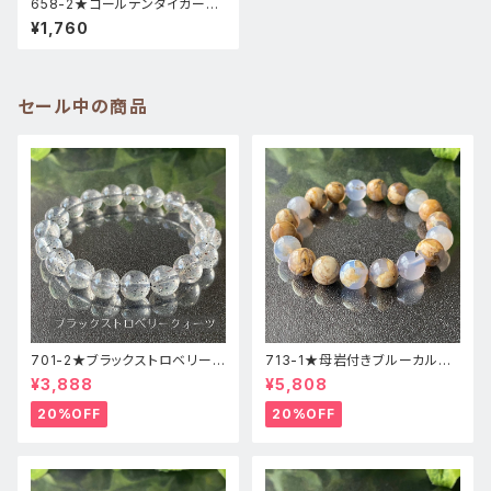
658-2★ゴールデンタイガーア
イ【金運上昇】天然石ブレスレッ
¥1,760
トパワーストーン新
セール中の商品
701-2★ブラックストロベリーク
713-1★母岩付きブルーカルセ
ォーツ【高品質】天然石ブレスレ
ドニー【高品質】天然石ブレスレ
¥3,888
¥5,808
ッパワーストーン
ットパワーストーン
20%OFF
20%OFF