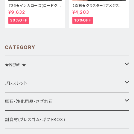
726★インカローズ(ロードクロ
【原石★クラスター】アメジスト
サイト)★天然石ブレスレット新
★ハート形★cp-071天然石パ
¥9,632
¥4,203
品
ワーストーン★インテリア置物
30%OFF
10%OFF
CATEGORY
★NEW!!★
★新入荷1/28~
ブレスレット
ブレスレット1点物
原石・浄化用品・さざれ石
アマビエシリーズ
浄化さざれ石
副資材(ブレスゴム・ギフトBOX)