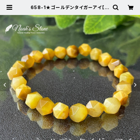
658-1★ゴールデンタイガーアイ【金
運上昇】天然石ブレスレットパワース
トーン新 | Noah's Stone ～パワ
ーストーン・天然石SHOP～