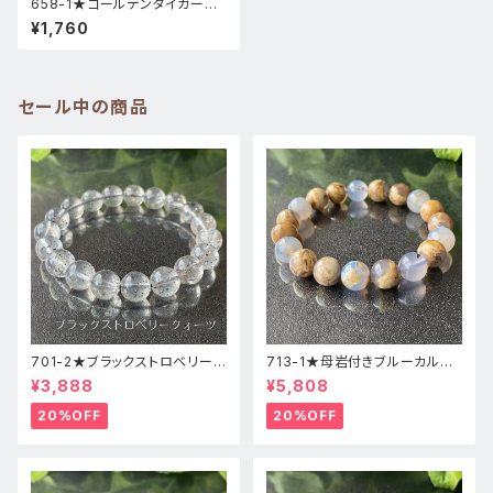
658-1★ゴールデンタイガーア
イ【金運上昇】天然石ブレスレッ
¥1,760
トパワーストーン新
セール中の商品
701-2★ブラックストロベリーク
713-1★母岩付きブルーカルセ
ォーツ【高品質】天然石ブレスレ
ドニー【高品質】天然石ブレスレ
¥3,888
¥5,808
ッパワーストーン
ットパワーストーン
20%OFF
20%OFF