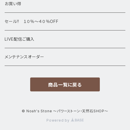
デザインブレス
ポイント・タワー・タンブル
お買い得
高級・高品質ブレスレット
スフィア 丸玉
セール!! １０％～４０％OFF
サイズ
置物
LIVE配信ご購入
13㎜以上
原石・クラスター
メンテナンスオーダー
12㎜
商品一覧に戻る
11㎜
10㎜
© Noah's Stone ～パワーストーン・天然石SHOP～
Powered by
9㎜