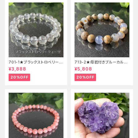
701-1★ブラックストロベリーク
713-2★母岩付きブルーカルセ
ォーツ【高品質】天然石ブレスレ
ドニー【高品質】天然石ブレスレ
¥3,888
¥5,808
ッパワーストーン
ットパワーストーン
20%OFF
20%OFF