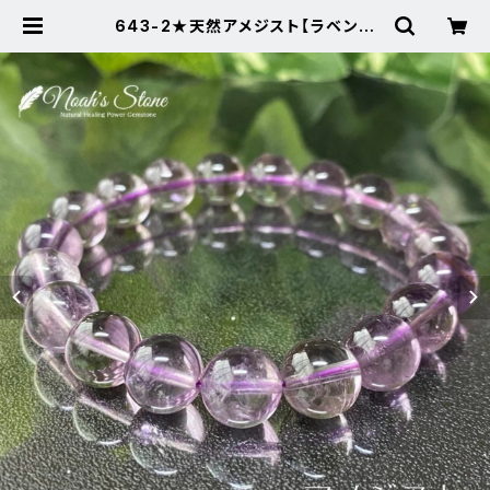
643-2★天然アメジスト【ラベンダ
ー・良質】天然石ブレスレットパワース
トーン | Noah's Stone ～パワース
トーン・天然石SHOP～