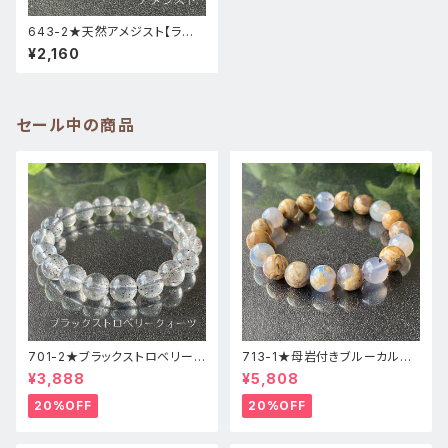
643-2★天然アメジスト【ラベ
ンダー・良質】天然石ブレスレッ
¥2,160
トパワーストーン
セール中の商品
701-2★ブラックストロベリーク
713-1★母岩付きブルーカルセ
ォーツ【高品質】天然石ブレスレ
ドニー【高品質】天然石ブレスレ
¥3,888
¥5,808
ッパワーストーン
ットパワーストーン
20%OFF
20%OFF