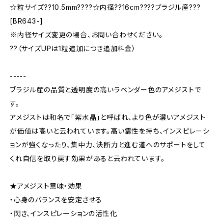
☆粒サイズ??10.5mm????☆内径??16cm????ブラジル産???
[BR643-]
※内径サイズ変更の場合、お問い合わせください。
??（サイズUPは1粒追加につき追加料金）
-----
ブラジル産の品質と透明度の高いラベンダー色のアメジストで
す。
アメジストは和名で「紫水晶」と呼ばれ、より色が濃いアメジスト
が価値は高いと云われています。高い霊性を持ち、インスピレーシ
ョンが強くなったり、集中力、決断力と進む道へのサポートをして
くれ自信を取り戻す効果があると云われています。
★アメジスト意味・効果
・心身のバランスを安定させる
・閃き、インスピレーションの活性化