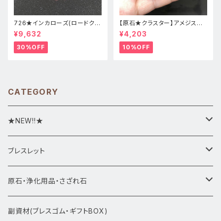
726★インカローズ(ロードクロ
【原石★クラスター】アメジスト
サイト)★天然石ブレスレット新
★ハート形★cp-071天然石パ
¥9,632
¥4,203
品
ワーストーン★インテリア置物
30%OFF
10%OFF
CATEGORY
★NEW!!★
★新入荷1/28~
ブレスレット
ブレスレット1点物
原石・浄化用品・さざれ石
アマビエシリーズ
浄化さざれ石
副資材(ブレスゴム・ギフトBOX)