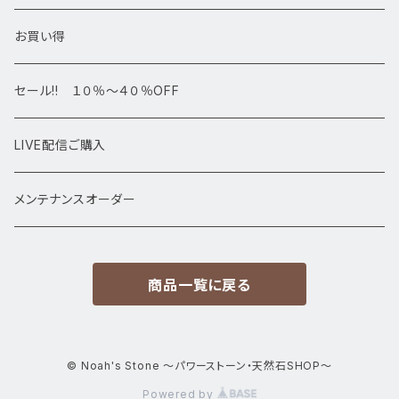
デザインブレス
ポイント・タワー・タンブル
お買い得
高級・高品質ブレスレット
スフィア 丸玉
セール!! １０％～４０％OFF
サイズ
置物
LIVE配信ご購入
13㎜以上
原石・クラスター
メンテナンスオーダー
12㎜
商品一覧に戻る
11㎜
10㎜
© Noah's Stone ～パワーストーン・天然石SHOP～
Powered by
9㎜