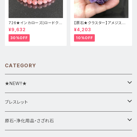
726★インカローズ(ロードクロ
【原石★クラスター】アメジスト
サイト)★天然石ブレスレット新
★ハート形★cp-071天然石パ
¥9,632
¥4,203
品
ワーストーン★インテリア置物
30%OFF
10%OFF
CATEGORY
★NEW!!★
★新入荷1/28~
ブレスレット
ブレスレット1点物
原石・浄化用品・さざれ石