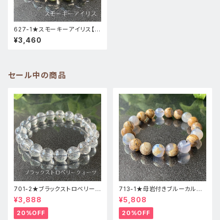
627-1★スモーキーアイリス【高
品質・虹入り】天然石パワースト
¥3,460
ーンブレスレット
セール中の商品
701-2★ブラックストロベリーク
713-1★母岩付きブルーカルセ
ォーツ【高品質】天然石ブレスレ
ドニー【高品質】天然石ブレスレ
¥3,888
¥5,808
ッパワーストーン
ットパワーストーン
20%OFF
20%OFF