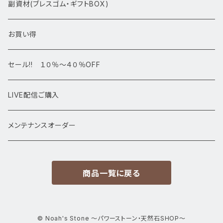
アマビエシリーズ
浄化さざれ石
副資材(ブレスゴム・ギフトBOX)
デザインブレス
ポイント・タワー・タンブル
お買い得
高級・高品質ブレスレット
スフィア 丸玉
セール!! １０％～４０％OFF
サイズ
置物
LIVE配信ご購入
13㎜以上
原石・クラスター
メンテナンスオーダー
12㎜
商品一覧に戻る
11㎜
10㎜
© Noah's Stone ～パワーストーン・天然石SHOP～