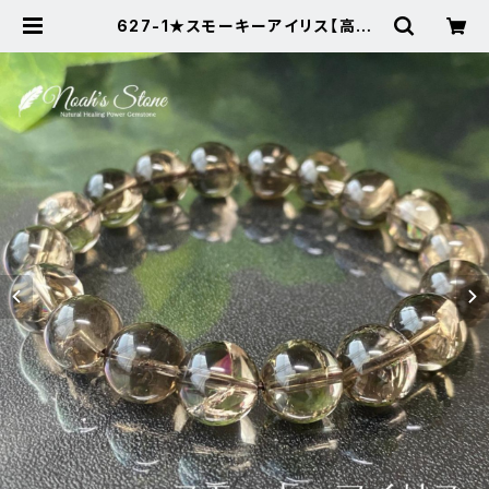
627-1★スモーキーアイリス【高品
質・虹入り】天然石パワーストーンブレ
スレット | Noah's Stone ～パワー
ストーン・天然石SHOP～