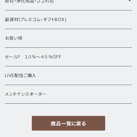
ブレスレット1点物
原石・浄化用品・さざれ石
アマビエシリーズ
浄化さざれ石
副資材(ブレスゴム・ギフトBOX)
デザインブレス
ポイント・タワー・タンブル
お買い得
高級・高品質ブレスレット
スフィア 丸玉
セール!! １０％～４０％OFF
サイズ
置物
LIVE配信ご購入
13㎜以上
原石・クラスター
メンテナンスオーダー
12㎜
商品一覧に戻る
11㎜