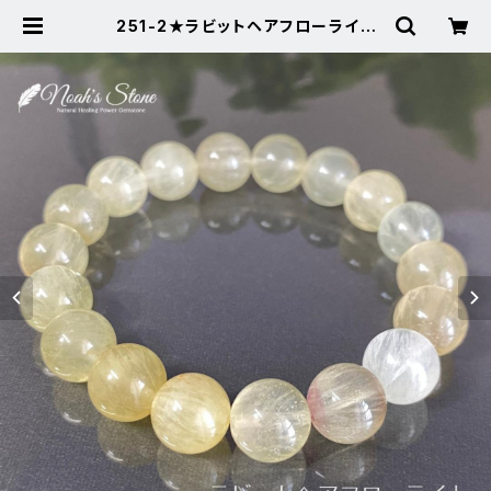
251-2★ラビットヘアフローライト
【穏やかなイエロー】天然石パワース
トーン新品 | Noah's Stone ～パ
ワーストーン・天然石SHOP～