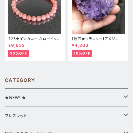
726★インカローズ(ロードクロ
【原石★クラスター】アメジスト
サイト)★天然石ブレスレット新
★ハート形★cp-071天然石パ
¥9,632
¥4,203
品
ワーストーン★インテリア置物
30%OFF
10%OFF
CATEGORY
★NEW!!★
★新入荷1/28~
ブレスレット