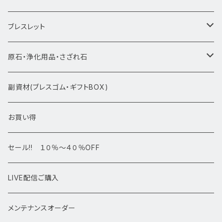
★新入荷1/28~
ブレスレット
ブレスレット1点物
原石・浄化用品・さざれ石
アマビエシリーズ
浄化さざれ石
副資材(ブレスゴム・ギフトBOX)
デザインブレス
ポイント・タワー・タンブル
お買い得
高級・高品質ブレスレット
スフィア 丸玉
セール!! １０％～４０％OFF
サイズ
置物
LIVE配信ご購入
13㎜以上
原石・クラスター
メンテナンスオーダー