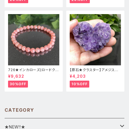
726★インカローズ(ロードクロ
【原石★クラスター】アメジスト
サイト)★天然石ブレスレット新
★ハート形★cp-071天然石パ
¥9,632
¥4,203
品
ワーストーン★インテリア置物
30%OFF
10%OFF
CATEGORY
★NEW!!★