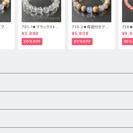
きブル
701-1★ブラックストロ
713-2★母岩付きブル
726
高品
ベリークォーツ【高品
ーカルセドニー【高品
ードク
¥3,888
¥5,808
¥9,6
レット
質】天然石ブレスレッパ
質】天然石ブレスレット
石ブレ
ワーストーン
パワーストーン
20%OFF
20%OFF
30%