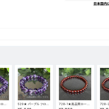
日本国内
フロー
529★ パープル フロー
728-1★高品質ロード
728
高透明
ライト【 高品質 ・ 高透
ライトガーネット★天然
ライト