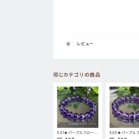
レビュー
同じカテゴリの商品
531★パープルフローラ
530★パープル
イト【高品質・高透明度】
ライト【高品質・