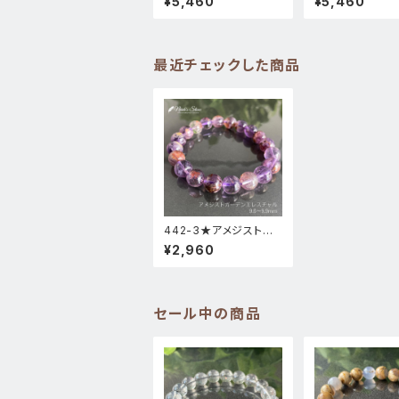
¥5,460
¥5,460
天然石パワーストーン
度】天然石パワー
ブレスレット新品
ンブレスレット新
最近チェックした商品
442-3★アメジストガ
ーデンエレスチャル【一
¥2,960
点物】天然石パワースト
ーン新品
セール中の商品