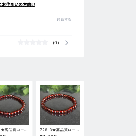
にお住まいの方向け
通報する
(0)
-2★高品質ロード
728-3★高品質ロード
ガーネット★天然
ライトガーネット★天然