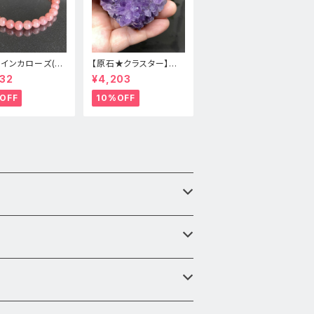
★インカローズ(ロ
【原石★クラスター】アメ
ロサイト)★天然
ジスト★ハート形★cp-
32
¥4,203
スレット新品
071天然石パワーストー
ン★インテリア置物
OFF
10%OFF