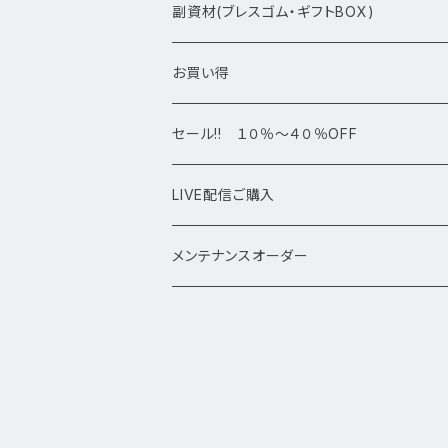
アマビエシリーズ
浄化さざれ石
副資材(ブレスゴム・ギフトBOX)
デザインブレス
ポイント・タワー・タンブル
お買い得
高級・高品質ブレスレット
スフィア 丸玉
セール!! １０％～４０％OFF
サイズ
置物
LIVE配信ご購入
13㎜以上
原石・クラスター
メンテナンスオーダー
12㎜
11㎜
10㎜