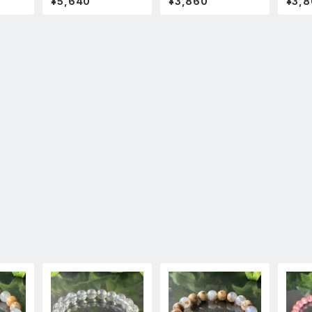
¥5,640
¥3,860
¥3,
ストー
明度 】天然石 パワース
石ブレスレットパワース
石ブレ
品
トーン ブレスレット 新
トーン新品
トーン
品