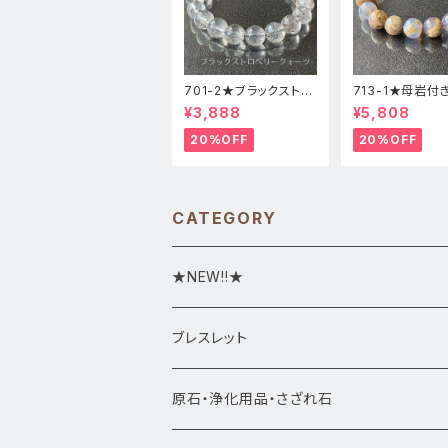
701-2★ブラックストロ
713-1★母岩付
ベリークォーツ【高品
ーカルセドニー【
¥3,888
¥5,808
質】天然石ブレスレッパ
質】天然石ブレス
ワーストーン
パワーストーン
20%OFF
20%OFF
CATEGORY
★NEW!!★
★新入荷1/28~
ブレスレット
ブレスレット1点物
原石・浄化用品・さざれ石