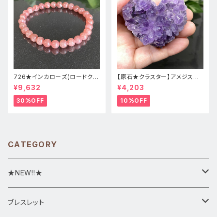
726★インカローズ(ロードクロ
【原石★クラスター】アメジスト
サイト)★天然石ブレスレット新
★ハート形★cp-071天然石パ
¥9,632
¥4,203
品
ワーストーン★インテリア置物
30%OFF
10%OFF
CATEGORY
★NEW!!★
★新入荷1/28~
ブレスレット