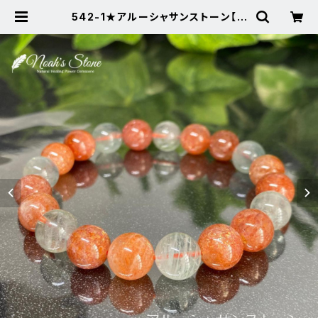
542-1★アルーシャサンストーン【フ
ェルドスパー】天然石パワーストーン
新品 | Noah's Stone ～パワース
トーン・天然石SHOP～