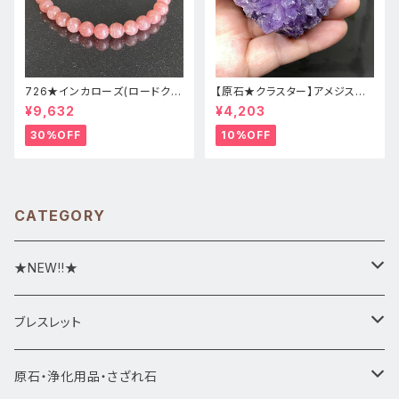
726★インカローズ(ロードクロ
【原石★クラスター】アメジスト
サイト)★天然石ブレスレット新
★ハート形★cp-071天然石パ
¥9,632
¥4,203
品
ワーストーン★インテリア置物
30%OFF
10%OFF
CATEGORY
★NEW!!★
★新入荷1/28~
ブレスレット
ブレスレット1点物
原石・浄化用品・さざれ石