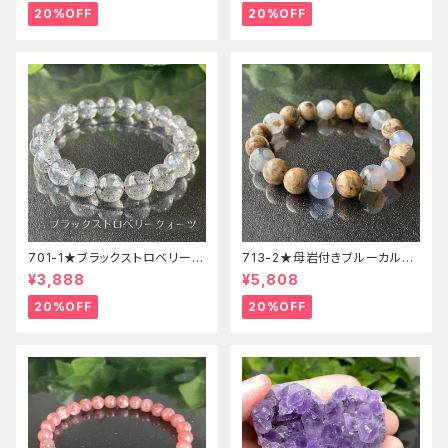
20%OFF
20%OFF
701-1★ブラックストロベリーク
713-2★母岩付きブルーカルセ
ォーツ【高品質】天然石ブレスレ
ドニー【高品質】天然石ブレスレ
¥3,888
¥5,808
ッパワーストーン
ットパワーストーン
20%OFF
20%OFF