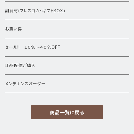
アマビエシリーズ
浄化さざれ石
副資材(ブレスゴム・ギフトBOX)
デザインブレス
ポイント・タワー・タンブル
お買い得
高級・高品質ブレスレット
スフィア 丸玉
セール!! １０％～４０％OFF
サイズ
置物
LIVE配信ご購入
13㎜以上
原石・クラスター
メンテナンスオーダー
12㎜
商品一覧に戻る
11㎜
10㎜