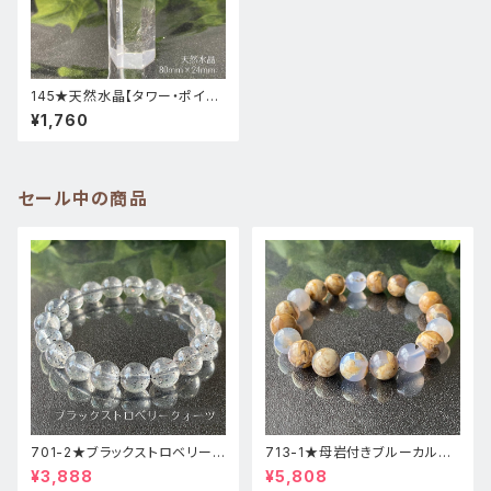
145★天然水晶【タワー・ポイン
ト・原石】天然石パワーストーン
¥1,760
インテリア風水置物
セール中の商品
701-2★ブラックストロベリーク
713-1★母岩付きブルーカルセ
ォーツ【高品質】天然石ブレスレ
ドニー【高品質】天然石ブレスレ
¥3,888
¥5,808
ッパワーストーン
ットパワーストーン