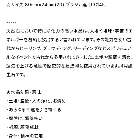
☆サイズ 80mm×24mm(20) ブラジル産 [PG145]
-----
天然石において特に浄化力の高い水晶は、大地や地球・宇宙のエ
ネルギーを凝縮し放出すると言われています。その能力を使い古
代からヒーリング、グラウディング、リーディングなどスピリチュア
ルなイベントで古代から多用されてきました。土地や空間を清め、
運気を上げる意図で歴史的な建造物に使用されています。4月誕
生石です。
★水晶効果・意味
・土地・空間・人の浄化、お清め
・あらゆる幸運を引き寄せる
・魔除け、邪気払い
・祈願、願望成就
・身体・精神の安定