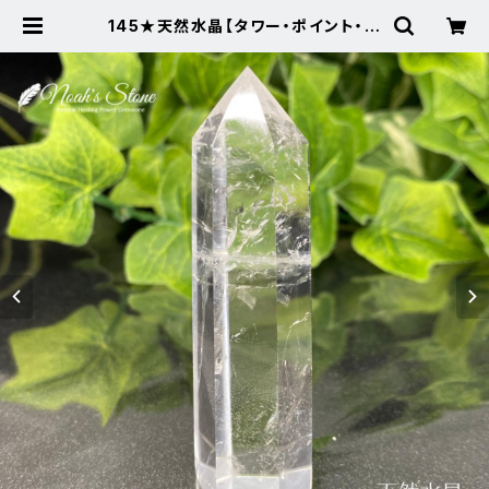
145★天然水晶【タワー・ポイント・原
石】天然石パワーストーンインテリア
風水置物 | Noah's Stone ～パワ
ーストーン・天然石SHOP～