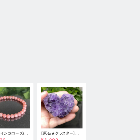
★インカローズ(ロ
【原石★クラスター】アメ
ロサイト)★天然
ジスト★ハート形★cp-