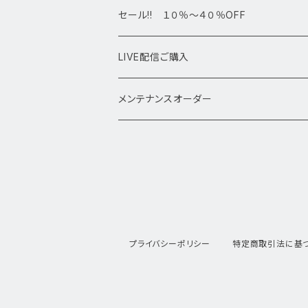
高級・高品質ブレスレット
スフィア 丸玉
セール!! １０％～４０％OFF
サイズ
置物
LIVE配信ご購入
13㎜以上
原石・クラスター
メンテナンスオーダー
12㎜
11㎜
10㎜
プライバシーポリシー
特定商取引法に基
9㎜
8㎜