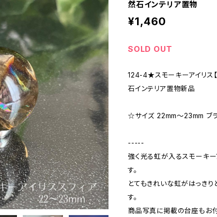
然石インテリア置物
¥1,460
SOLD OUT
124-4★スモーキーアイリス
石インテリア置物新品
☆サイズ 22mm〜23mm ブラ
-----
強く光る虹が入るスモーキー
す。
とてもきれいな虹がはっきり
す。
商品写真に掲載の台座もお付