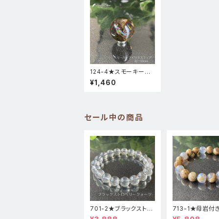
124-4★スモーキーア
イリス【スフィア(丸玉)・
¥1,460
台座付き】天然石インテ
リア置物
セール中の商品
701-2★ブラックストロ
713-1★母岩付
ベリークォーツ【高品
ーカルセドニー【