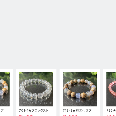
きブル
701-1★ブラックストロ
713-2★母岩付きブル
726
高品
ベリークォーツ【高品
ーカルセドニー【高品
ードク