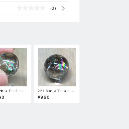
(0)
-7★ スモーキーア
221-6★ スモーキーア
 台座付き スフィ
イリス 台座付き スフィ
60
¥960
然石インテリア風
ア 天然石インテリア風
物
水置物