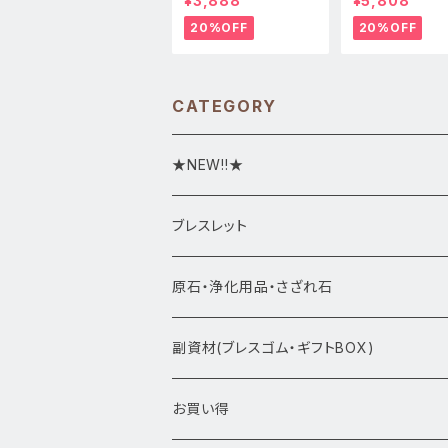
¥3,888
¥5,808
質】天然石ブレスレッパ
質】天然石ブレス
ワーストーン
パワーストーン
20%OFF
20%OFF
CATEGORY
★NEW!!★
★新入荷1/28~
ブレスレット
ブレスレット1点物
原石・浄化用品・さざれ石
アマビエシリーズ
浄化さざれ石
副資材(ブレスゴム・ギフトBOX)
デザインブレス
ポイント・タワー・タンブル
お買い得