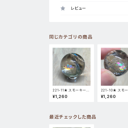
レビュー
同じカテゴリの商品
221-11★ スモーキーア
221-10★ スモ
イリス 台座付き スフィ
イリス 台座付き 
¥1,260
¥1,260
ア 天然石インテリア風
ア 天然石インテ
水置物
水置物
最近チェックした商品