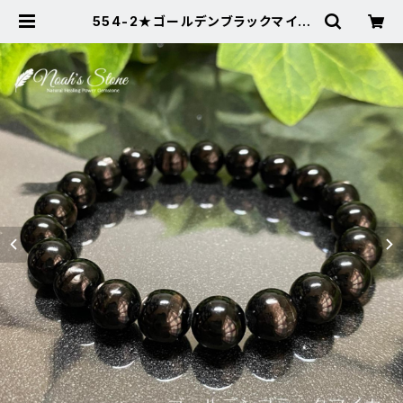
554-2★ゴールデンブラックマイカ
【高品質】天然石パワーストーンブレ
スレット | Noah's Stone ～パワー
ストーン・天然石SHOP～