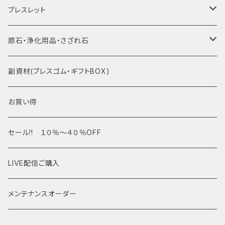
★新入荷1/28~
ブレスレット
ブレスレット1点物
原石・浄化用品・さざれ石
アマビエシリーズ
浄化さざれ石
副資材(ブレスゴム・ギフトBOX)
デザインブレス
ポイント・タワー・タンブル
お買い得
高級・高品質ブレスレット
スフィア 丸玉
セール!! １０％～４０％OFF
サイズ
置物
LIVE配信ご購入
13㎜以上
原石・クラスター
メンテナンスオーダー
12㎜