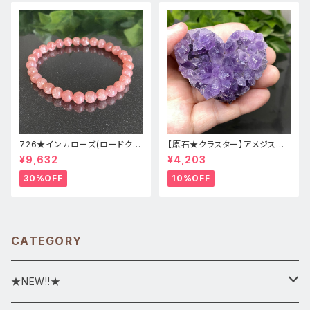
726★インカローズ(ロードクロ
【原石★クラスター】アメジスト
サイト)★天然石ブレスレット新
★ハート形★cp-071天然石パ
¥9,632
¥4,203
品
ワーストーン★インテリア置物
30%OFF
10%OFF
CATEGORY
★NEW!!★