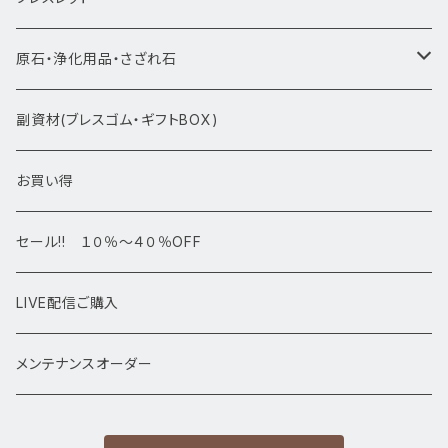
ブレスレット1点物
原石・浄化用品・さざれ石
アマビエシリーズ
浄化さざれ石
副資材(ブレスゴム・ギフトBOX)
デザインブレス
ポイント・タワー・タンブル
お買い得
高級・高品質ブレスレット
スフィア 丸玉
セール!! １０％～４０％OFF
サイズ
置物
LIVE配信ご購入
13㎜以上
原石・クラスター
メンテナンスオーダー
12㎜