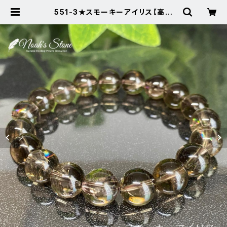
551-3★スモーキーアイリス【高品
質・虹入り】天然石パワーストーンブレ
スレット | Noah's Stone ～パワー
ストーン・天然石SHOP～