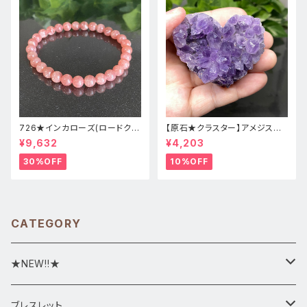
726★インカローズ(ロードクロ
【原石★クラスター】アメジスト
サイト)★天然石ブレスレット新
★ハート形★cp-071天然石パ
¥9,632
¥4,203
品
ワーストーン★インテリア置物
30%OFF
10%OFF
CATEGORY
★NEW!!★
★新入荷1/28~
ブレスレット