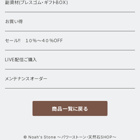
アマビエシリーズ
浄化さざれ石
副資材(ブレスゴム・ギフトBOX)
デザインブレス
ポイント・タワー・タンブル
お買い得
高級・高品質ブレスレット
スフィア 丸玉
セール!! １０％～４０％OFF
サイズ
置物
LIVE配信ご購入
13㎜以上
原石・クラスター
メンテナンスオーダー
12㎜
商品一覧に戻る
11㎜
10㎜
© Noah's Stone ～パワーストーン・天然石SHOP～