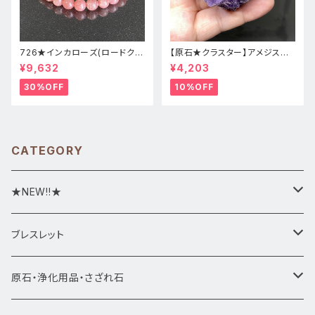
726★インカローズ(ロードクロ
【原石★クラスター】アメジスト
サイト)★天然石ブレスレット新
★ハート形★cp-071天然石パ
¥9,632
¥4,203
品
ワーストーン★インテリア置物
30%OFF
10%OFF
CATEGORY
★NEW!!★
★新入荷1/28~
ブレスレット
ブレスレット1点物
原石・浄化用品・さざれ石