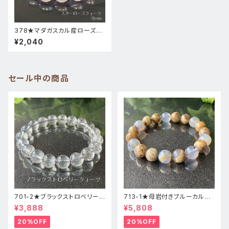
378★マダガスカル産ローズク
ォーツ【お買得・ミルキー】天然
¥2,040
石パワーストーンブレスレット
セール中の商品
701-2★ブラックストロベリーク
713-1★母岩付きブルーカルセ
ォーツ【高品質】天然石ブレスレ
ドニー【高品質】天然石ブレスレ
¥3,888
¥5,808
ッパワーストーン
ットパワーストーン
20%OFF
20%OFF