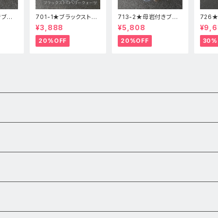
きブル
701-1★ブラックストロ
713-2★母岩付きブル
726
高品
ベリークォーツ【高品
ーカルセドニー【高品
ードク
¥3,888
¥5,808
¥9,6
レット
質】天然石ブレスレッパ
質】天然石ブレスレット
石ブレ
ワーストーン
パワーストーン
20%OFF
20%OFF
30%