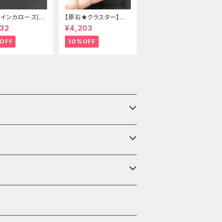
★インカローズ(ロ
【原石★クラスター】アメ
ロサイト)★天然
ジスト★ハート形★cp-
32
¥4,203
スレット新品
071天然石パワーストー
ン★インテリア置物
OFF
10%OFF