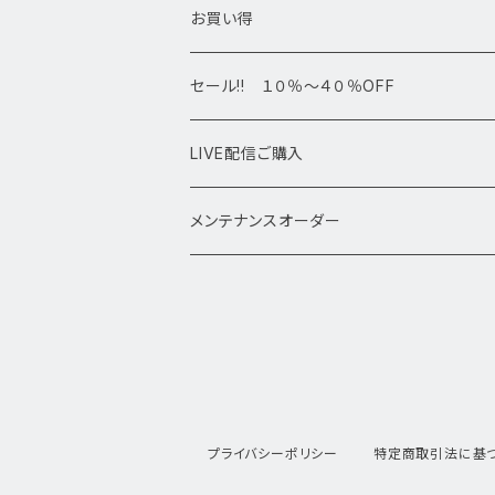
デザインブレス
ポイント・タワー・タンブル
お買い得
高級・高品質ブレスレット
スフィア 丸玉
セール!! １０％～４０％OFF
サイズ
置物
LIVE配信ご購入
13㎜以上
原石・クラスター
メンテナンスオーダー
12㎜
11㎜
10㎜
プライバシーポリシー
特定商取引法に基
9㎜