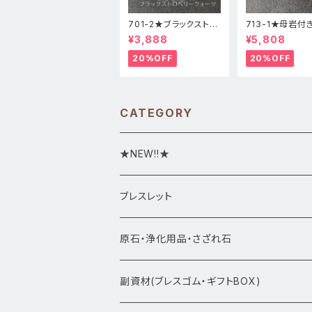
701-2★ブラックストロ
713-1★母岩付
ベリークォーツ【高品
ーカルセドニー【
¥3,888
¥5,808
質】天然石ブレスレッパ
質】天然石ブレス
ワーストーン
パワーストーン
20%OFF
20%OFF
CATEGORY
★NEW!!★
★新入荷1/28~
ブレスレット
ブレスレット1点物
原石・浄化用品・さざれ石
アマビエシリーズ
浄化さざれ石
副資材(ブレスゴム・ギフトBOX)