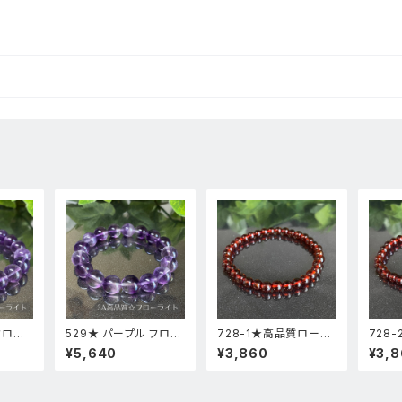
フロー
529★ パープル フロー
728-1★高品質ロード
728
高透明
ライト【 高品質 ・ 高透
ライトガーネット★天然
ライト
¥5,640
¥3,860
¥3,
ストー
明度 】天然石 パワース
石ブレスレットパワース
石ブレ
品
トーン ブレスレット 新
トーン新品
トーン
品