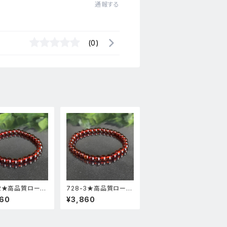
通報する
(0)
-2★高品質ロード
728-3★高品質ロード
ガーネット★天然
ライトガーネット★天然
860
¥3,860
スレットパワース
石ブレスレットパワース
新品
トーン新品