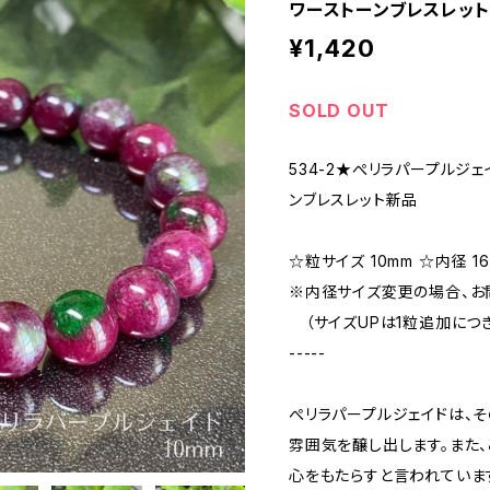
ワーストーンブレスレット
¥1,420
SOLD OUT
534-2★ぺリラパープルジ
ンブレスレット新品
☆粒サイズ 10mm ☆内径 16
※内径サイズ変更の場合、お
（サイズUPは1粒追加につ
-----
ぺリラパープルジェイドは、
雰囲気を醸し出します。また、
心をもたらすと言われていま