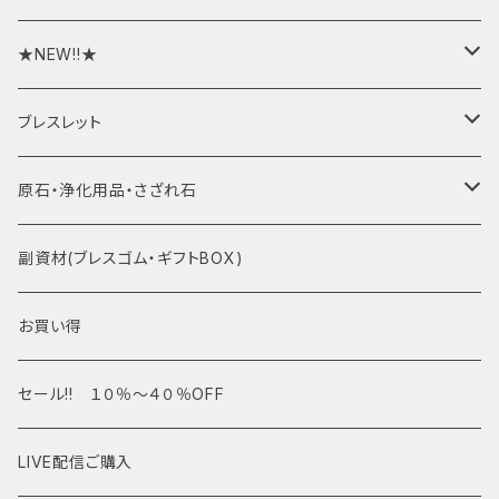
★NEW!!★
★新入荷1/28~
ブレスレット
ブレスレット1点物
原石・浄化用品・さざれ石
アマビエシリーズ
浄化さざれ石
副資材(ブレスゴム・ギフトBOX)
デザインブレス
ポイント・タワー・タンブル
お買い得
高級・高品質ブレスレット
スフィア 丸玉
セール!! １０％～４０％OFF
サイズ
置物
LIVE配信ご購入