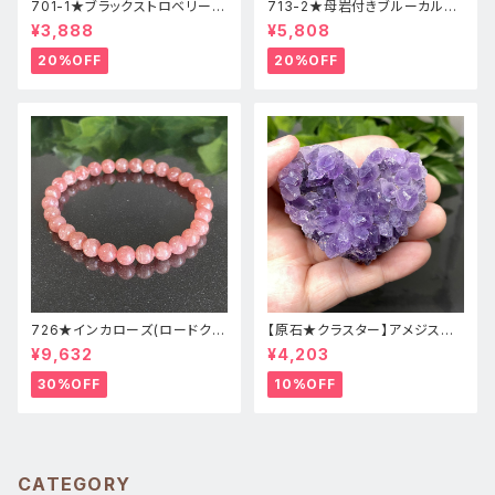
701-1★ブラックストロベリーク
713-2★母岩付きブルーカルセ
ォーツ【高品質】天然石ブレスレ
ドニー【高品質】天然石ブレスレ
¥3,888
¥5,808
ッパワーストーン
ットパワーストーン
20%OFF
20%OFF
726★インカローズ(ロードクロ
【原石★クラスター】アメジスト
サイト)★天然石ブレスレット新
★ハート形★cp-071天然石パ
¥9,632
¥4,203
品
ワーストーン★インテリア置物
30%OFF
10%OFF
CATEGORY