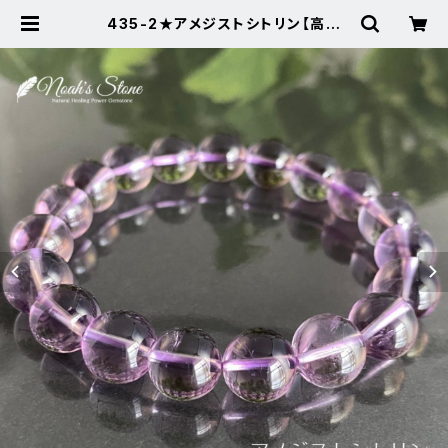
435-2★アメジストシトリン【高透
明】天然石パワーストーンブレスレッ
ト新品 | Noah's Stone ～パワー
ストーン・天然石SHOP～