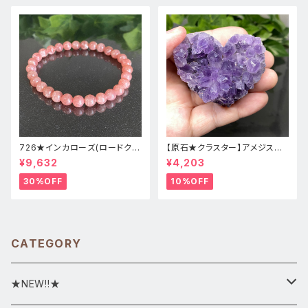
726★インカローズ(ロードクロ
【原石★クラスター】アメジスト
サイト)★天然石ブレスレット新
★ハート形★cp-071天然石パ
¥9,632
¥4,203
品
ワーストーン★インテリア置物
30%OFF
10%OFF
CATEGORY
★NEW!!★