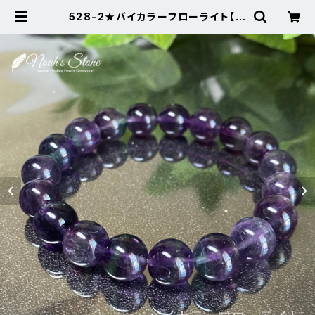
528-2★バイカラーフローライト【パ
ープル】天然石パワーストーンブレス
レット | Noah's Stone ～パワース
トーン・天然石SHOP～