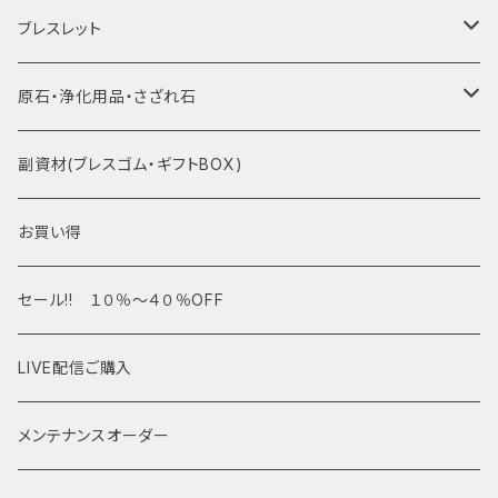
★新入荷1/28~
ブレスレット
ブレスレット1点物
原石・浄化用品・さざれ石
アマビエシリーズ
浄化さざれ石
副資材(ブレスゴム・ギフトBOX)
デザインブレス
ポイント・タワー・タンブル
お買い得
高級・高品質ブレスレット
スフィア 丸玉
セール!! １０％～４０％OFF
サイズ
置物
LIVE配信ご購入
13㎜以上
原石・クラスター
メンテナンスオーダー
12㎜