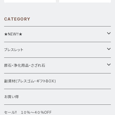
CATEGORY
★NEW!!★
★新入荷1/28~
ブレスレット
ブレスレット1点物
原石・浄化用品・さざれ石
アマビエシリーズ
浄化さざれ石
副資材(ブレスゴム・ギフトBOX)
デザインブレス
ポイント・タワー・タンブル
お買い得
高級・高品質ブレスレット
スフィア 丸玉
セール!! １０％～４０％OFF