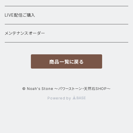
サイズ
置物
LIVE配信ご購入
13㎜以上
原石・クラスター
メンテナンスオーダー
12㎜
商品一覧に戻る
11㎜
10㎜
© Noah's Stone ～パワーストーン・天然石SHOP～
Powered by
9㎜
8㎜