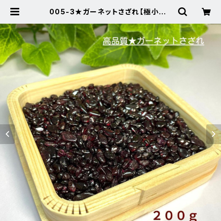
005-3★ガーネットさざれ【極小粒2
00ｇ】天然石パワーストーン浄化用新
品 | Noah's Stone ～パワースト
ーン・天然石SHOP～