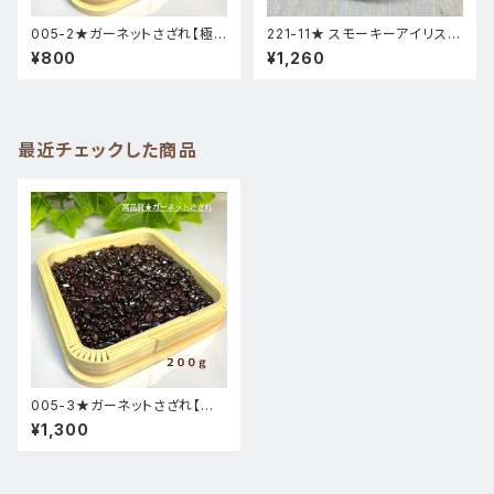
005-2★ガーネットさざれ【極
221-11★ スモーキーアイリス
小粒100ｇ】天然石パワーストー
台座付き スフィア 天然石インテ
¥800
¥1,260
ン浄化用新品
リア風水置物
最近チェックした商品
005-3★ガーネットさざれ【極
小粒200ｇ】天然石パワーストー
¥1,300
ン浄化用新品