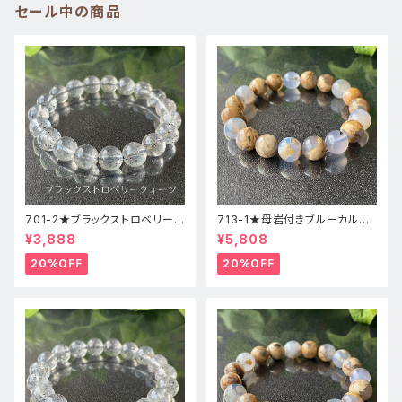
セール中の商品
701-2★ブラックストロベリーク
713-1★母岩付きブルーカルセ
ォーツ【高品質】天然石ブレスレ
ドニー【高品質】天然石ブレスレ
¥3,888
¥5,808
ッパワーストーン
ットパワーストーン
20%OFF
20%OFF