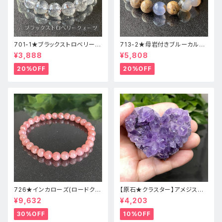
701-1★ブラックストロベリーク
713-2★母岩付きブルーカルセ
ォーツ【高品質】天然石ブレスレ
ドニー【高品質】天然石ブレスレ
¥3,888
¥5,808
ッパワーストーン
ットパワーストーン
20%OFF
20%OFF
726★インカローズ(ロードクロ
【原石★クラスター】アメジスト
サイト)★天然石ブレスレット新
★ハート形★cp-071天然石パ
¥9,632
¥4,203
品
ワーストーン★インテリア置物
30%OFF
10%OFF