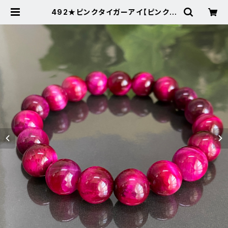
492★ピンクタイガーアイ【ピンクキ
ャッツアイが綺麗】★天然石パワース
トーンブレスレット新品 | Noah's S
tone ～パワーストーン・天然石SHO
P～