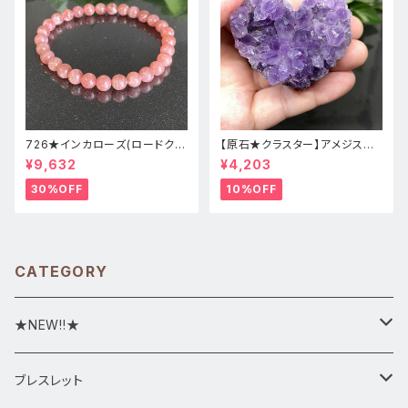
726★インカローズ(ロードクロ
【原石★クラスター】アメジスト
サイト)★天然石ブレスレット新
★ハート形★cp-071天然石パ
¥9,632
¥4,203
品
ワーストーン★インテリア置物
30%OFF
10%OFF
CATEGORY
★NEW!!★
★新入荷1/28~
ブレスレット