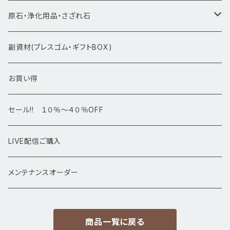
ブレスレット1点物
原石・浄化用品・さざれ石
アマビエシリーズ
浄化さざれ石
副資材(ブレスゴム・ギフトBOX)
デザインブレス
ポイント・タワー・タンブル
お買い得
高級・高品質ブレスレット
スフィア 丸玉
セール!! １０％～４０％OFF
サイズ
置物
LIVE配信ご購入
13㎜以上
原石・クラスター
メンテナンスオーダー
12㎜
商品一覧に戻る
11㎜