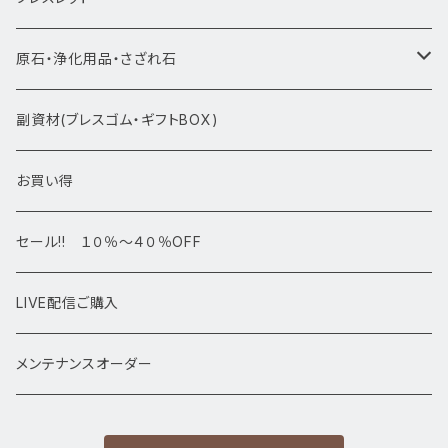
ブレスレット1点物
原石・浄化用品・さざれ石
アマビエシリーズ
浄化さざれ石
副資材(ブレスゴム・ギフトBOX)
デザインブレス
ポイント・タワー・タンブル
お買い得
高級・高品質ブレスレット
スフィア 丸玉
セール!! １０％～４０％OFF
サイズ
置物
LIVE配信ご購入
13㎜以上
原石・クラスター
メンテナンスオーダー
12㎜