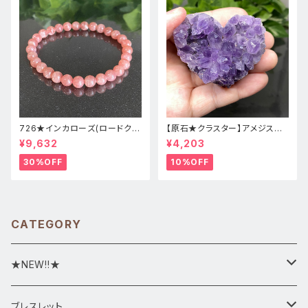
726★インカローズ(ロードクロ
【原石★クラスター】アメジスト
サイト)★天然石ブレスレット新
★ハート形★cp-071天然石パ
¥9,632
¥4,203
品
ワーストーン★インテリア置物
30%OFF
10%OFF
CATEGORY
★NEW!!★
★新入荷1/28~
ブレスレット