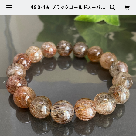
490-1★ ブラックゴールドスーパー
セブン【針多め】★天然石パワースト
ーンブレスレット新品 | Noah's St
one ～パワーストーン・天然石SHO
P～