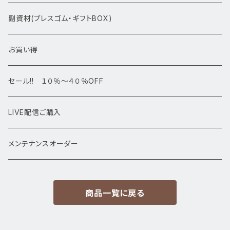
アマビエシリーズ
浄化さざれ石
副資材(ブレスゴム・ギフトBOX)
デザインブレス
ポイント・タワー・タンブル
お買い得
高級・高品質ブレスレット
スフィア 丸玉
セール!! １０％～４０％OFF
サイズ
置物
LIVE配信ご購入
13㎜以上
原石・クラスター
メンテナンスオーダー
12㎜
商品一覧に戻る
11㎜
10㎜