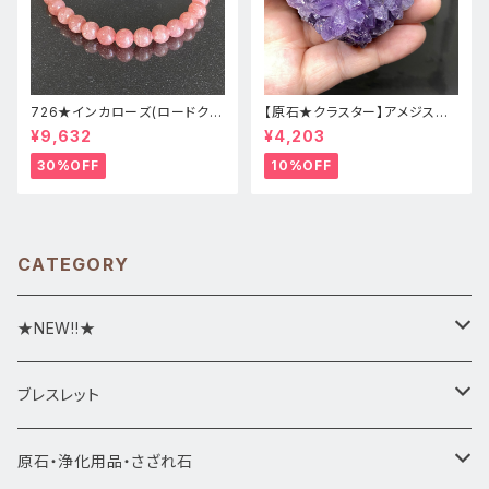
726★インカローズ(ロードクロ
【原石★クラスター】アメジスト
サイト)★天然石ブレスレット新
★ハート形★cp-071天然石パ
¥9,632
¥4,203
品
ワーストーン★インテリア置物
30%OFF
10%OFF
CATEGORY
★NEW!!★
★新入荷1/28~
ブレスレット
ブレスレット1点物
原石・浄化用品・さざれ石