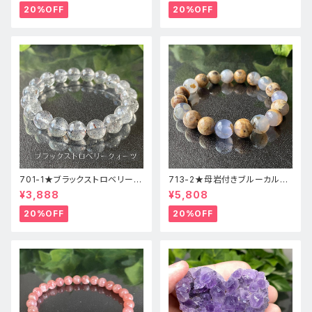
20%OFF
20%OFF
701-1★ブラックストロベリーク
713-2★母岩付きブルーカルセ
ォーツ【高品質】天然石ブレスレ
ドニー【高品質】天然石ブレスレ
¥3,888
¥5,808
ッパワーストーン
ットパワーストーン
20%OFF
20%OFF