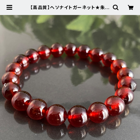
【高品質】ヘソナイトガーネット★朱色
★431-3天然石ブレスレットパワース
トーン新品 | Noah's Stone ～パ
ワーストーン・天然石SHOP～