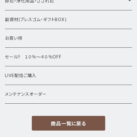
ブレスレット1点物
原石・浄化用品・さざれ石
アマビエシリーズ
浄化さざれ石
副資材(ブレスゴム・ギフトBOX)
デザインブレス
ポイント・タワー・タンブル
お買い得
高級・高品質ブレスレット
スフィア 丸玉
セール!! １０％～４０％OFF
サイズ
置物
LIVE配信ご購入
13㎜以上
原石・クラスター
メンテナンスオーダー
12㎜
商品一覧に戻る
11㎜