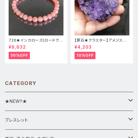
726★インカローズ(ロードクロ
【原石★クラスター】アメジスト
サイト)★天然石ブレスレット新
★ハート形★cp-071天然石パ
¥9,632
¥4,203
品
ワーストーン★インテリア置物
30%OFF
10%OFF
CATEGORY
★NEW!!★
★新入荷1/28~
ブレスレット