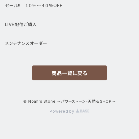
高級・高品質ブレスレット
スフィア 丸玉
セール!! １０％～４０％OFF
サイズ
置物
LIVE配信ご購入
13㎜以上
原石・クラスター
メンテナンスオーダー
12㎜
商品一覧に戻る
11㎜
10㎜
© Noah's Stone ～パワーストーン・天然石SHOP～
Powered by
9㎜
8㎜