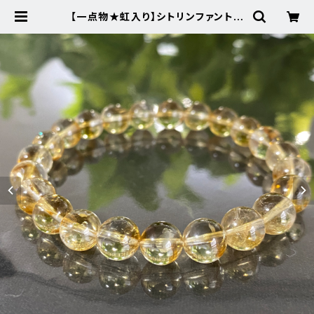
【一点物★虹入り】シトリンファントム
★393-4天然石ブレスレットパワー
ストーン新品 | Noah's Stone ～
パワーストーン・天然石SHOP～