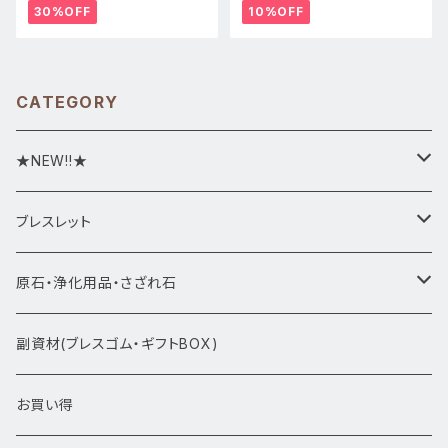
30%OFF
10%OFF
CATEGORY
★NEW!!★
★新入荷1/28~
ブレスレット
ブレスレット1点物
原石・浄化用品・さざれ石
アマビエシリーズ
浄化さざれ石
副資材(ブレスゴム・ギフトBOX)
デザインブレス
ポイント・タワー・タンブル
お買い得