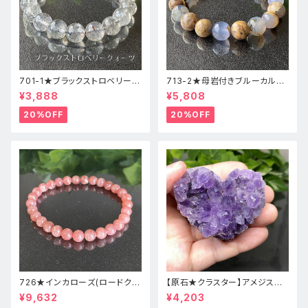
701-1★ブラックストロベリーク
713-2★母岩付きブルーカルセ
ォーツ【高品質】天然石ブレスレ
ドニー【高品質】天然石ブレスレ
¥3,888
¥5,808
ッパワーストーン
ットパワーストーン
20%OFF
20%OFF
726★インカローズ(ロードクロ
【原石★クラスター】アメジスト
サイト)★天然石ブレスレット新
★ハート形★cp-071天然石パ
¥9,632
¥4,203
品
ワーストーン★インテリア置物