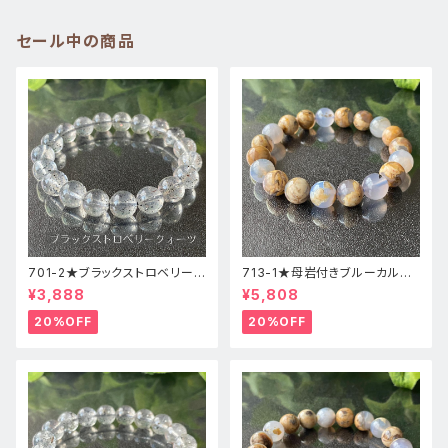
セール中の商品
701-2★ブラックストロベリーク
713-1★母岩付きブルーカルセ
ォーツ【高品質】天然石ブレスレ
ドニー【高品質】天然石ブレスレ
¥3,888
¥5,808
ッパワーストーン
ットパワーストーン
20%OFF
20%OFF