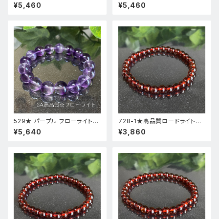
品質・高透明度】天然石パワース
品質・高透明度】天然石パワース
¥5,460
¥5,460
トーンブレスレット新品
トーンブレスレット新品
529★ パープル フローライト【
728-1★高品質ロードライトガ
高品質 ・ 高透明度 】天然石 パ
ーネット★天然石ブレスレットパ
¥5,640
¥3,860
ワーストーン ブレスレット 新品
ワーストーン新品