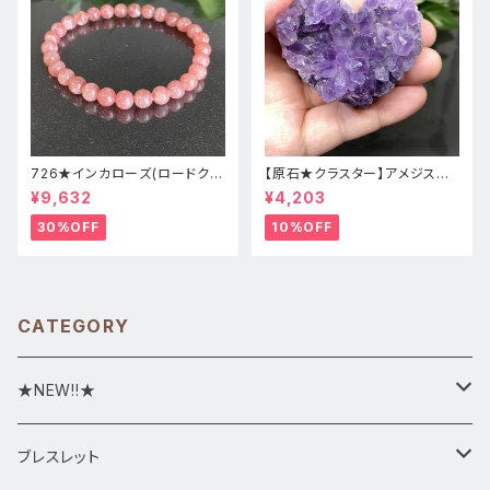
726★インカローズ(ロードクロ
【原石★クラスター】アメジスト
サイト)★天然石ブレスレット新
★ハート形★cp-071天然石パ
¥9,632
¥4,203
品
ワーストーン★インテリア置物
30%OFF
10%OFF
CATEGORY
★NEW!!★
★新入荷1/28~
ブレスレット