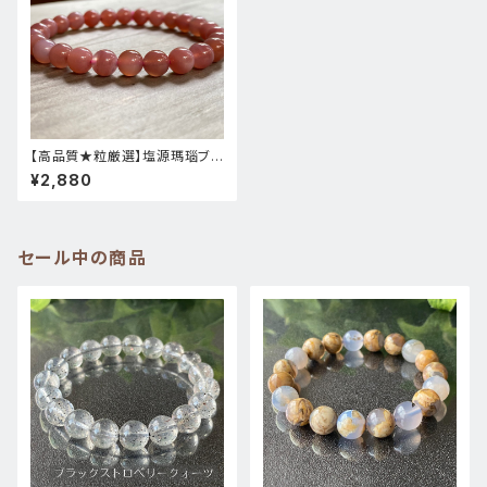
【高品質★粒厳選】塩源瑪瑙ブレ
スレット★209-2天然石パワー
¥2,880
ストーンブレスレット
セール中の商品