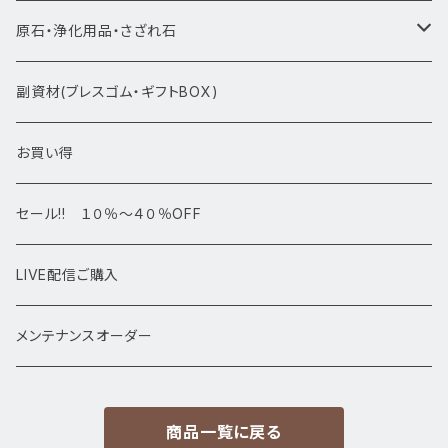
ブレスレット1点物
原石・浄化用品・さざれ石
アマビエシリーズ
浄化さざれ石
副資材(ブレスゴム・ギフトBOX)
デザインブレス
ポイント・タワー・タンブル
お買い得
高級・高品質ブレスレット
スフィア 丸玉
セール!! １０％～４０％OFF
サイズ
置物
LIVE配信ご購入
13㎜以上
原石・クラスター
メンテナンスオーダー
12㎜
商品一覧に戻る
11㎜