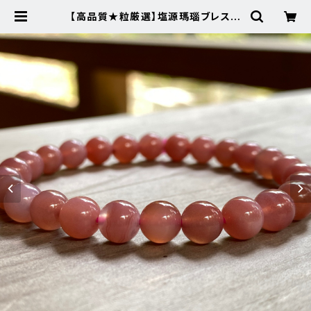
【高品質★粒厳選】塩源瑪瑙ブレスレ
ット★209-2天然石パワーストーン
ブレスレット | Noah's Stone ～パ
ワーストーン・天然石SHOP～