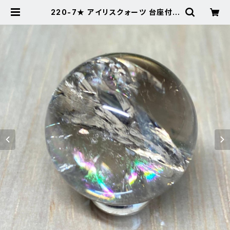
220-7★ アイリスクォーツ 台座付き
スフィア 天然石 インテリア風水置物
7 | Noah's Stone ～パワーストー
ン・天然石SHOP～