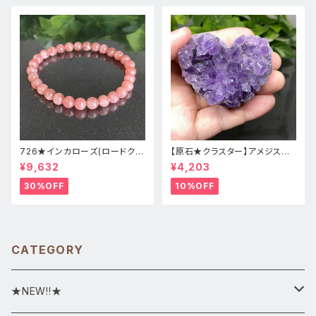
726★インカローズ(ロードクロ
【原石★クラスター】アメジスト
サイト)★天然石ブレスレット新
★ハート形★cp-071天然石パ
¥9,632
¥4,203
品
ワーストーン★インテリア置物
30%OFF
10%OFF
CATEGORY
★NEW!!★