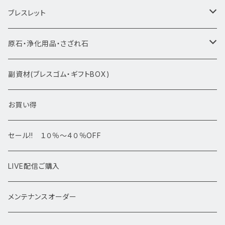
★新入荷1/28~
ブレスレット
ブレスレット1点物
原石・浄化用品・さざれ石
アマビエシリーズ
浄化さざれ石
副資材(ブレスゴム・ギフトBOX)
デザインブレス
ポイント・タワー・タンブル
お買い得
高級・高品質ブレスレット
スフィア 丸玉
セール!! １０％～４０％OFF
サイズ
置物
LIVE配信ご購入
13㎜以上
原石・クラスター
メンテナンスオーダー
12㎜